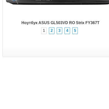
Ноутбук ASUS GL503VD RO Strix FY367T
1
2
3
4
5