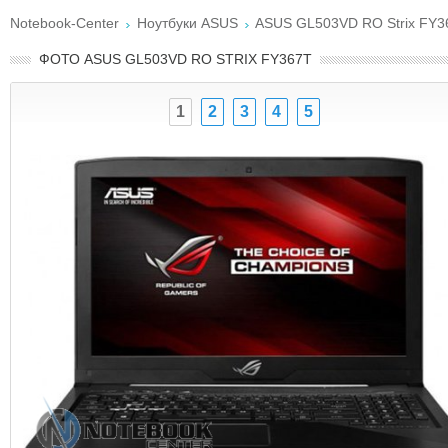
Notebook-Center
Ноутбуки ASUS
ASUS GL503VD RO Strix FY3
ФОТО ASUS GL503VD RO STRIX FY367T
1
2
3
4
5