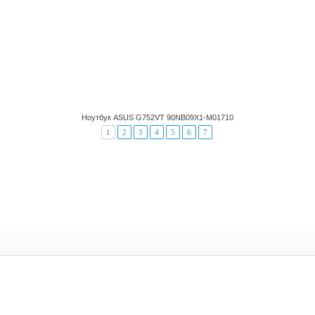
Ноутбук ASUS G752VT 90NB09X1-M01710
1
2
3
4
5
6
7