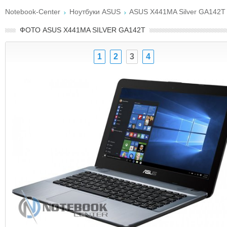
Notebook-Center
Ноутбуки ASUS
ASUS X441MA Silver GA142T
ФОТО ASUS X441MA SILVER GA142T
1
2
3
4