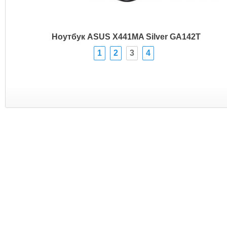
Ноутбук ASUS X441MA Silver GA142T
1
2
3
4