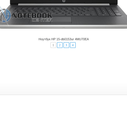
Ноутбук HP 15-db0153ur 4MU70EA
1
2
3
4