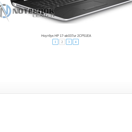
Ноутбук HP 17-ak037ur 2CP51EA
1
2
3
4