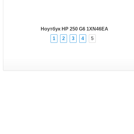
Ноутбук HP 250 G6 1XN46EA
1
2
3
4
5