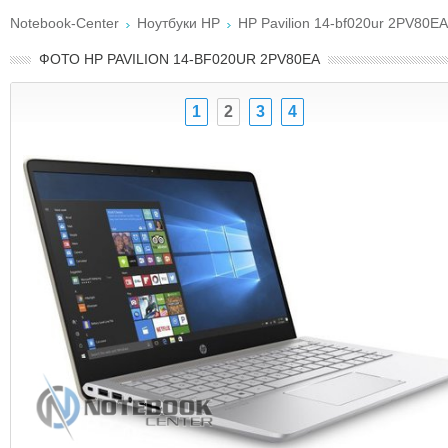
Notebook-Center
Ноутбуки HP
HP Pavilion 14-bf020ur 2PV80EA
ФОТО HP PAVILION 14-BF020UR 2PV80EA
1
2
3
4