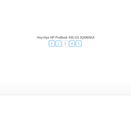
Ноутбук HP ProBook 430 G5 3QM65EA
1
2
3
4
5