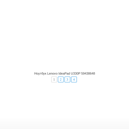
Ноутбук Lenovo IdeaPad U330P 59438648
1
2
3
4