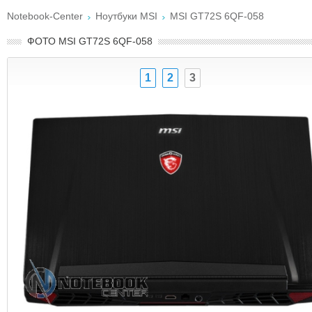
Notebook-Center
Ноутбуки MSI
MSI GT72S 6QF-058
ФОТО MSI GT72S 6QF-058
1
2
3