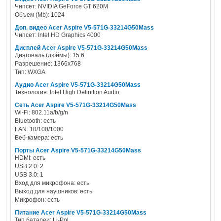
Чипсет: NVIDIA GeForce GT 620M
Объем (Mb): 1024
Доп. видео Acer Aspire V5-571G-33214G50Mass
Чипсет: Intel HD Graphics 4000
Дисплей Acer Aspire V5-571G-33214G50Mass
Диагональ (дюймы): 15.6
Разрешение: 1366x768
Тип: WXGA
Аудио Acer Aspire V5-571G-33214G50Mass
Технология: Intel High Definition Audio
Сеть Acer Aspire V5-571G-33214G50Mass
Wi-Fi: 802.11a/b/g/n
Bluetooth: есть
LAN: 10/100/1000
Веб-камера: есть
Порты Acer Aspire V5-571G-33214G50Mass
HDMI: есть
USB 2.0: 2
USB 3.0: 1
Вход для микрофона: есть
Выход для наушников: есть
Микрофон: есть
Питание Acer Aspire V5-571G-33214G50Mass
Тип батареи: Li-Pol