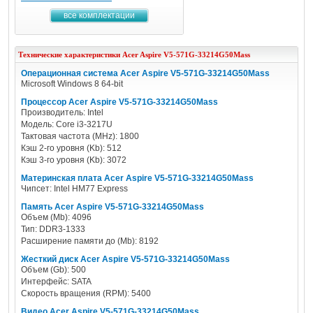
все комплектации
Технические характеристики
Acer
Aspire V5-571G-33214G50Mass
Операционная система Acer Aspire V5-571G-33214G50Mass
Microsoft Windows 8 64-bit
Процессор Acer Aspire V5-571G-33214G50Mass
Производитель: Intel
Модель: Core i3-3217U
Тактовая частота (MHz): 1800
Кэш 2-го уровня (Kb): 512
Кэш 3-го уровня (Kb): 3072
Материнская плата Acer Aspire V5-571G-33214G50Mass
Чипсет: Intel HM77 Express
Память Acer Aspire V5-571G-33214G50Mass
Объем (Mb): 4096
Тип: DDR3-1333
Расширение памяти до (Mb): 8192
Жесткий диск Acer Aspire V5-571G-33214G50Mass
Объем (Gb): 500
Интерфейс: SATA
Скорость вращения (RPM): 5400
Видео Acer Aspire V5-571G-33214G50Mass