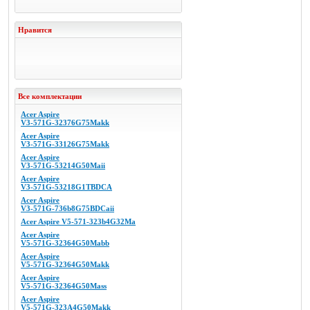
Нравится
Все комплектации
Acer Aspire
V3-571G-32376G75Makk
Acer Aspire
V3-571G-33126G75Makk
Acer Aspire
V3-571G-53214G50Maii
Acer Aspire
V3-571G-53218G1TBDCA
Acer Aspire
V3-571G-736b8G75BDCaii
Acer Aspire V5-571-323b4G32Ma
Acer Aspire
V5-571G-32364G50Mabb
Acer Aspire
V5-571G-32364G50Makk
Acer Aspire
V5-571G-32364G50Mass
Acer Aspire
V5-571G-323A4G50Makk