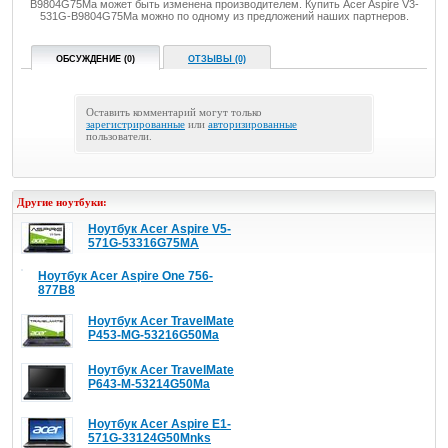
B9804G75Ma может быть изменена производителем. Купить Acer Aspire V3-
531G-B9804G75Ma можно по одному из предложений наших партнеров.
ОБСУЖДЕНИЕ (0)
ОТЗЫВЫ (0)
Оставить комментарий могут только
зарегистрированные
или
авторизированные
пользователи.
Другие ноутбуки:
Ноутбук Acer Aspire V5-
571G-53316G75MA
Ноутбук Acer Aspire One 756-
877B8
Ноутбук Acer TravelMate
P453-MG-53216G50Ma
Ноутбук Acer TravelMate
P643-M-53214G50Ma
Ноутбук Acer Aspire E1-
571G-33124G50Mnks