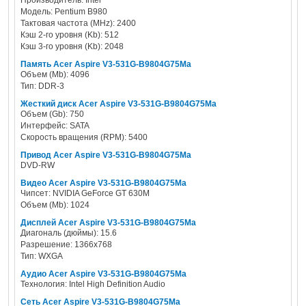
Производитель: Intel
Модель: Pentium B980
Тактовая частота (MHz): 2400
Кэш 2-го уровня (Kb): 512
Кэш 3-го уровня (Kb): 2048
Память Acer Aspire V3-531G-B9804G75Ma
Объем (Mb): 4096
Тип: DDR-3
Жесткий диск Acer Aspire V3-531G-B9804G75Ma
Объем (Gb): 750
Интерфейс: SATA
Скорость вращения (RPM): 5400
Привод Acer Aspire V3-531G-B9804G75Ma
DVD-RW
Видео Acer Aspire V3-531G-B9804G75Ma
Чипсет: NVIDIA GeForce GT 630M
Объем (Mb): 1024
Дисплей Acer Aspire V3-531G-B9804G75Ma
Диагональ (дюймы): 15.6
Разрешение: 1366x768
Тип: WXGA
Аудио Acer Aspire V3-531G-B9804G75Ma
Технология: Intel High Definition Audio
Сеть Acer Aspire V3-531G-B9804G75Ma