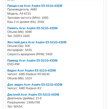
Процессор Acer Aspire E5-521G-43DM
Производитель: AMD
Модель: A4-6210
Тактовая частота (MHz): 1800
Кэш 2-го уровня (Kb): 2048
Память Acer Aspire E5-521G-43DM
Объем (Mb): 4096
Тип: DDR3-1600
Жесткий диск Acer Aspire E5-521G-43DM
Объем (Gb): 500
Интерфейс: SATA
Скорость вращения (RPM): 5400
Привод Acer Aspire E5-521G-43DM
DVD-RW
Видео Acer Aspire E5-521G-43DM
Чипсет: AMD Radeon R5 M240
Объем (Mb): 1024
Доп. видео Acer Aspire E5-521G-43DM
Чипсет: AMD Radeon R3
Дисплей Acer Aspire E5-521G-43DM
Диагональ (дюймы): 15.6
Разрешение: 1366x768
Тип: WXGA