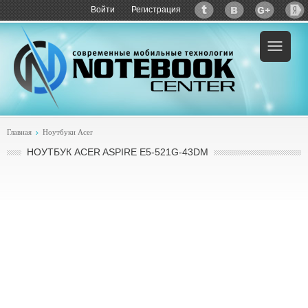
Войти
Регистрация
Пример:
купить Acer Aspire E5-521G-43DM
Главная
Ноутбуки Acer
НОУТБУК ACER ASPIRE E5-521G-43DM