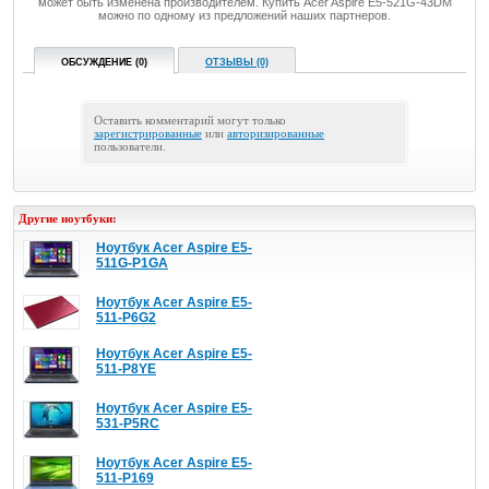
может быть изменена производителем. Купить Acer Aspire E5-521G-43DM
можно по одному из предложений наших партнеров.
ОБСУЖДЕНИЕ (0)
ОТЗЫВЫ (0)
Оставить комментарий могут только
зарегистрированные
или
авторизированные
пользователи.
Другие ноутбуки:
Ноутбук Acer Aspire E5-
511G-P1GA
Ноутбук Acer Aspire E5-
511-P6G2
Ноутбук Acer Aspire E5-
511-P8YE
Ноутбук Acer Aspire E5-
531-P5RC
Ноутбук Acer Aspire E5-
511-P169