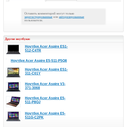
Оставить комментарий могут только
зарегистрированные
или
авторизированные
пользователи.
Другие ноутбуки:
Ноутбук Acer Aspire ES1-
512-C4TR
Ноутбук Acer Aspire E5-511-P5Q8
Ноутбук Acer Aspire ES1-
311-C01Y
Ноутбук Acer Aspire V3-
371-3068
Ноутбук Acer Aspire E5-
511-P8QJ
Ноутбук Acer Aspire E5-
511G-C2PK