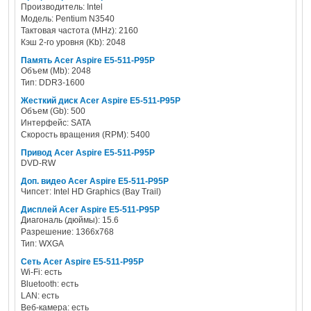
Производитель: Intel
Модель: Pentium N3540
Тактовая частота (MHz): 2160
Кэш 2-го уровня (Kb): 2048
Память Acer Aspire E5-511-P95P
Объем (Mb): 2048
Тип: DDR3-1600
Жесткий диск Acer Aspire E5-511-P95P
Объем (Gb): 500
Интерфейс: SATA
Скорость вращения (RPM): 5400
Привод Acer Aspire E5-511-P95P
DVD-RW
Доп. видео Acer Aspire E5-511-P95P
Чипсет: Intel HD Graphics (Bay Trail)
Дисплей Acer Aspire E5-511-P95P
Диагональ (дюймы): 15.6
Разрешение: 1366x768
Тип: WXGA
Сеть Acer Aspire E5-511-P95P
Wi-Fi: есть
Bluetooth: есть
LAN: есть
Веб-камера: есть