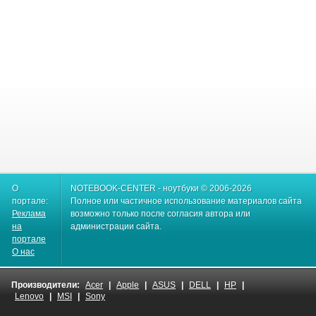
О
NOTEBOOK-CENTER - ноутбуки © 2006-2026
портале:
Полное или частичное использование материалов сайта
Реклама
возможно только после согласия автора или
на
администрации сайта.
портале
О нас
Производители:
Acer
|
Apple
|
ASUS
|
DELL
|
HP
|
Lenovo
|
MSI
|
Sony