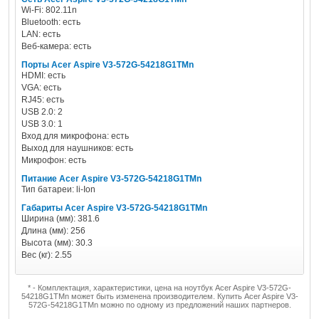
Wi-Fi: 802.11n
Bluetooth: есть
LAN: есть
Веб-камера: есть
Порты Acer Aspire V3-572G-54218G1TMn
HDMI: есть
VGA: есть
RJ45: есть
USB 2.0: 2
USB 3.0: 1
Вход для микрофона: есть
Выход для наушников: есть
Микрофон: есть
Питание Acer Aspire V3-572G-54218G1TMn
Тип батареи: li-Ion
Габариты Acer Aspire V3-572G-54218G1TMn
Ширина (мм): 381.6
Длина (мм): 256
Высота (мм): 30.3
Вес (кг): 2.55
* - Комплектация, характеристики, цена на ноутбук Acer Aspire V3-572G-
54218G1TMn может быть изменена производителем. Купить Acer Aspire V3-
572G-54218G1TMn можно по одному из предложений наших партнеров.