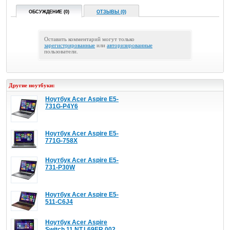
ОБСУЖДЕНИЕ (0)
ОТЗЫВЫ (0)
Оставить комментарий могут только
зарегистрированные
или
авторизированные
пользователи.
Другие ноутбуки:
Ноутбук Acer Aspire E5-
731G-P4Y6
Ноутбук Acer Aspire E5-
771G-758X
Ноутбук Acer Aspire E5-
731-P30W
Ноутбук Acer Aspire E5-
511-C6J4
Ноутбук Acer Aspire
Switch 11 NT.L69ER.002