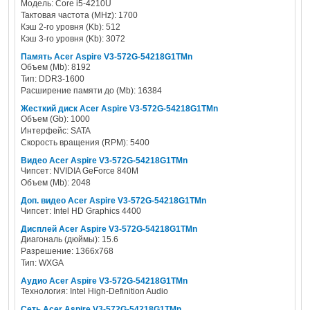
Модель: Core i5-4210U
Тактовая частота (MHz): 1700
Кэш 2-го уровня (Kb): 512
Кэш 3-го уровня (Kb): 3072
Память Acer Aspire V3-572G-54218G1TMn
Объем (Mb): 8192
Тип: DDR3-1600
Расширение памяти до (Mb): 16384
Жесткий диск Acer Aspire V3-572G-54218G1TMn
Объем (Gb): 1000
Интерфейс: SATA
Скорость вращения (RPM): 5400
Видео Acer Aspire V3-572G-54218G1TMn
Чипсет: NVIDIA GeForce 840M
Объем (Mb): 2048
Доп. видео Acer Aspire V3-572G-54218G1TMn
Чипсет: Intel HD Graphics 4400
Дисплей Acer Aspire V3-572G-54218G1TMn
Диагональ (дюймы): 15.6
Разрешение: 1366x768
Тип: WXGA
Аудио Acer Aspire V3-572G-54218G1TMn
Технология: Intel High-Definition Audio
Сеть Acer Aspire V3-572G-54218G1TMn