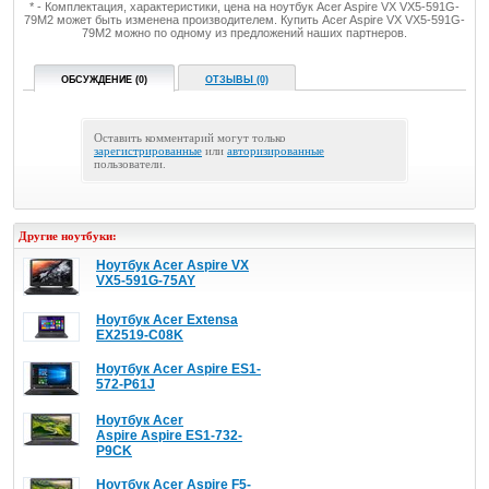
* - Комплектация, характеристики, цена на ноутбук Acer Aspire VX VX5-591G-
79M2 может быть изменена производителем. Купить Acer Aspire VX VX5-591G-
79M2 можно по одному из предложений наших партнеров.
ОБСУЖДЕНИЕ (0)
ОТЗЫВЫ (0)
Оставить комментарий могут только
зарегистрированные
или
авторизированные
пользователи.
Другие ноутбуки:
Ноутбук Acer Aspire VX
VX5-591G-75AY
Ноутбук Acer Extensa
EX2519-C08K
Ноутбук Acer Aspire ES1-
572-P61J
Ноутбук Acer
Aspire Aspire ES1-732-
P9CK
Ноутбук Acer Aspire F5-