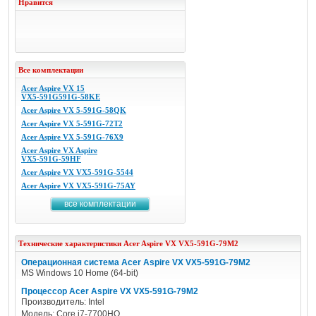
Нравится
Все комплектации
Acer Aspire VX 15
VX5-591G591G-58KE
Acer Aspire VX 5-591G-58QK
Acer Aspire VX 5-591G-72T2
Acer Aspire VX 5-591G-76X9
Acer Aspire VX Aspire
VX5-591G-59HF
Acer Aspire VX VX5-591G-5544
Acer Aspire VX VX5-591G-75AY
все комплектации
Технические характеристики
Acer
Aspire VX VX5-591G-79M2
Операционная система Acer Aspire VX VX5-591G-79M2
MS Windows 10 Home (64-bit)
Процессор Acer Aspire VX VX5-591G-79M2
Производитель: Intel
Модель: Core i7-7700HQ