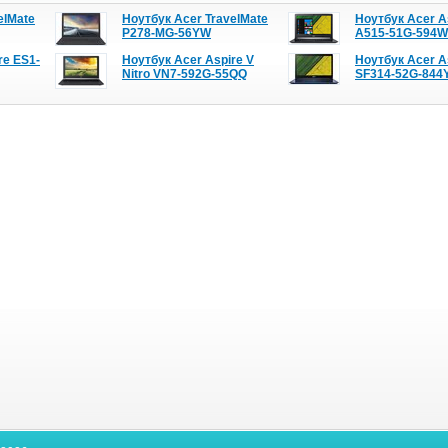
elMate
Ноутбук Acer TravelMate
Ноутбук Acer A
P278-MG-56YW
A515-51G-594W
re ES1-
Ноутбук Acer Aspire V
Ноутбук Acer As
Nitro VN7-592G-55QQ
SF314-52G-844