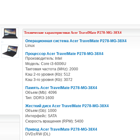
Технические характеристики
Acer
TravelMate P278-MG-38X4
Операционная система Acer TravelMate P278-MG-38X4
Linux
Процессор Acer TravelMate P278-MG-38X4
Производитель: Intel
Модель: Core i3-6006U
Тактовая частота (MHz): 2000
Кэш 2-го уровня (Kb): 512
Кэш 3-го уровня (Kb): 3072
Память Acer TravelMate P278-MG-38X4
Объем (Mb): 4096
Тип: DDR3-1600
Жесткий диск Acer TravelMate P278-MG-38X4
Объем (Gb): 1000
Интерфейс: SATA
Скорость вращения (RPM): 5400
Привод Acer TravelMate P278-MG-38X4
DVD±RW (DL)