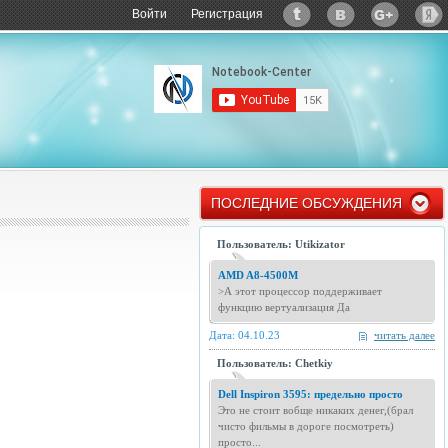
Войти
Регистрация
ПОСЛЕДНИЕ ОБСУЖДЕНИЯ
Пользователь: Utikizator
AMD A8-4500M
>А этот процессор поддерживает
функцию вертуализация Да
Дата: 04.10.23
читать далее
Пользователь: Chetkiy
Dell Inspiron 3595: предельно просто
Это не стоит вобще никаких денег,(брал
чисто фильмы в дороге посмотреть)
просто...