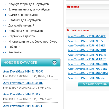
Аккумуляторы для ноутбуков
Нравится
Блоки питания для ноутбуков
Сумки для ноутбуков
Столики для ноутбуков
Доска объявлений
Все комплектации
Драйвера для ноутбуков
Сервисные центры
Acer TravelMate P278-M-30ZX
Acer TravelMate P278-M-377H
Инструкции по разборке ноутбуков
Acer TravelMate P278-M-39EF
Рейтинг
Acer TravelMate P278-M-39QD
Контакты
Acer TravelMate P278-M-P57H
Acer TravelMate P278-M-P5JU
НОВОЕ В КАТАЛОГЕ
Acer TravelMate P278-MG-30DG
Acer TravelMate P278-MG-30E2
Acer TravelMate P414-51-73GM
Acer TravelMate P278-MG-31H4
Intel 1165G7 2800 MHz, 14", 16 Mb, 1.4 кг
Acer TravelMate P278-MG-351R
Acer TravelMate P414-51-54M6
все комплектации
Intel 1135G7 2400 MHz, 14", 8 Mb, 1.4 кг
Acer TravelMate P414-51-51X
Intel 1135G7 2400 MHz, 14", 8 Mb, 1.4 кг
Acer TravelMate P414-51-50CT