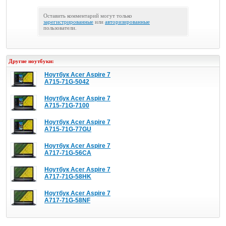
Оставить комментарий могут только
зарегистрированные
или
авторизированные
пользователи.
Другие ноутбуки:
Ноутбук Acer Aspire 7
A715-71G-5042
Ноутбук Acer Aspire 7
A715-71G-7100
Ноутбук Acer Aspire 7
A715-71G-77GU
Ноутбук Acer Aspire 7
A717-71G-56CA
Ноутбук Acer Aspire 7
A717-71G-58HK
Ноутбук Acer Aspire 7
A717-71G-58NF