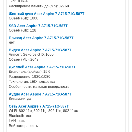
Тип: DDR-4
Расширение памяти до (Mb): 32768
Жесткий диск Acer Aspire 7 A715-71G-587T
Объем (Gb): 1000
SSD Acer Aspire 7 A715-71G-587T
Объем (Gb): 128
Привод Acer Aspire 7 A715-71G-587T
нет
Видео Acer Aspire 7 A715-71G-587T
Чипсет: GeForce GTX 1050
Объем (Mb): 2048
Дисплей Acer Aspire 7 A715-71G-587T
Диагональ (дюймы): 15.6
Разрешение: 1920x1080
Технология: LED подсветка
Особенности: матовая поверхность
Аудио Acer Aspire 7 A715-71G-587T
Динамики: да
Сеть Acer Aspire 7 A715-71G-587T
Wi-Fi: 802.11b, 802.11g, 802.11n, 802.11ac
Bluetooth: есть
LAN: есть
Веб-камера: есть