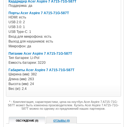
Кардридер Acer Aspire 7 A715-71G-587T
Поддержка: да
Порты Acer Aspire 7 A715-71G-587T
HDMI: есть
USB 2.0: 2
USB 3.0: 1
USB Type-C: 1
Вход для микрофона: есть
Выход для наушников: есть
Микрофон: да
Питание Acer Aspire 7 A715-71G-587T
Тип батареи: Li-Pol
Емкость батареи: 3220
Габариты Acer Aspire 7 A715-71G-587T
Ширина (мм): 382
Длина (мм): 263
Высота (мм): 24
Вес (кг): 2.4
* - Комплектация, характеристики, цена на ноутбук Acer Aspire 7 A715-71G-
587T может быть изменена производителем. Купить Acer Aspire 7 A715-71G-
587T можно по одному из предложений наших партнеров.
ОБСУЖДЕНИЕ (0)
ОТЗЫВЫ (0)