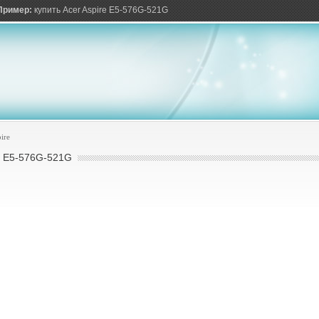
ов
Пример:
купить Acer Aspire E5-576G-521G
ire
 E5-576G-521G