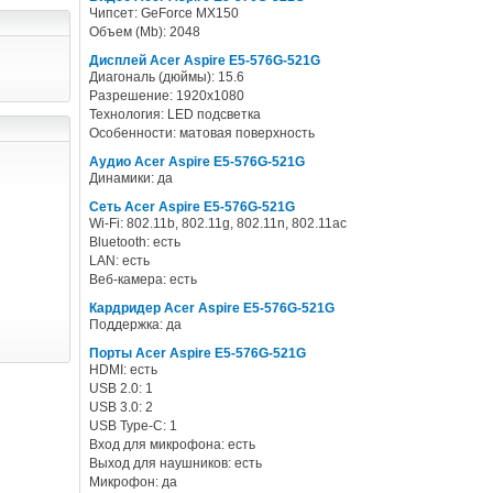
Чипсет: GeForce MX150
Объем (Mb): 2048
Дисплей Acer Aspire E5-576G-521G
Диагональ (дюймы): 15.6
Разрешение: 1920x1080
Технология: LED подсветка
Особенности: матовая поверхность
Аудио Acer Aspire E5-576G-521G
Динамики: да
Сеть Acer Aspire E5-576G-521G
Wi-Fi: 802.11b, 802.11g, 802.11n, 802.11ac
Bluetooth: есть
LAN: есть
Веб-камера: есть
Кардридер Acer Aspire E5-576G-521G
Поддержка: да
Порты Acer Aspire E5-576G-521G
HDMI: есть
USB 2.0: 1
USB 3.0: 2
USB Type-C: 1
Вход для микрофона: есть
Выход для наушников: есть
Микрофон: да