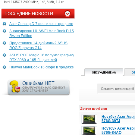
Intel 1135G7 2400 MHz, 14", 8 Mb, 1.4 кг
ПОСЛЕДНИЕ НОВОСТИ
Acer ConceptD 7 появился в продаже
Анонсирован HUAWEI MateBook D 15
Ryzen Edition
Представлен 14-дюймовый ASUS
ROG Zephyrus G14
ASUS ROG Magic 16 получил графику
RTX 3060 и 165-Гц дисплей
Huawei MateBook 16 скоро в продаже
ОБСУЖДЕНИЕ (0)
О
Ошибкам НЕТ
ОБНАРУЖИЛИ У НАС ОШИБКУ?
Оставить комментарий
ЖМИ CTRL+ENTER
Другие ноутбуки:
Ноутбук Acer Aspi
576G-39TJ
Ноутбук Acer Aspi
576G-84AQ