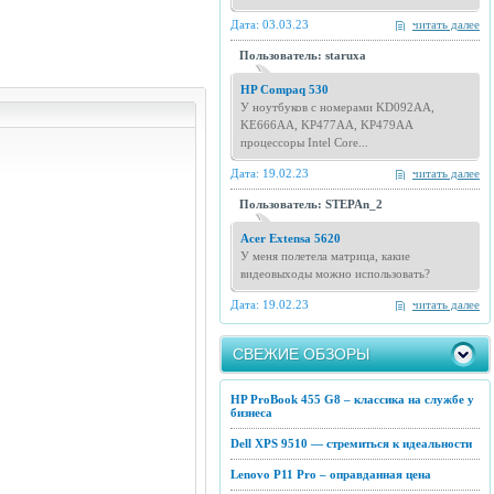
Дата: 03.03.23
читать далее
Пользователь: staruxa
HP Compaq 530
У ноутбуков с номерами KD092AA,
KE666AA, KP477AA, KP479AA
процессоры Intel Core...
Дата: 19.02.23
читать далее
Пользователь: STEPAn_2
Acer Extensa 5620
У меня полетела матрица, какие
видеовыходы можно использовать?
Дата: 19.02.23
читать далее
СВЕЖИЕ ОБЗОРЫ
HP ProBook 455 G8 – классика на службе у
бизнеса
Dell XPS 9510 — стремиться к идеальности
Lenovo P11 Pro – оправданная цена