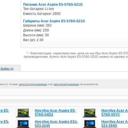
Питание Acer Aspire E5-576G-521G
Тип батареи: Li-Ion
Емкость батареи: 2800
Габариты Acer Aspire E5-576G-521G
Ширина (мм): 382
Длина (мм): 259
Высота (мм): 30
Вес (кг): 2.39
* - Комплектация, характеристики, цена на ноутбук Acer Aspire E5-
производителем. Купить Acer Aspire E5-576G-521G можно по одному и
ТЗЫВЫ (1)
 могут только
зарегистрированные
или
авторизированные
пользователи.
re E5-
Ноутбук Acer Aspire E5-
Ноутбук Acer A
576G-54D2
576G-55YC
re E5-
Ноутбук Acer Aspire ES1-
Ноутбук Acer A
523-2245
523-294D