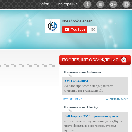
Войти
Регистрация
ПОСЛЕДНИЕ ОБСУЖДЕНИЯ
Пользователь: Utikizator
AMD A8-4500M
>А этот процессор поддерживает
функцию вертуализация Да
Дата: 04.10.23
читать далее
Пользователь: Chetkiy
Dell Inspiron 3595: предельно просто
Это не стоит вобще никаких денег,(брал
чисто фильмы в дороге посмотреть)
просто...