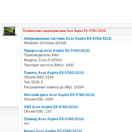
Технические характеристики
Acer
Aspire E5-576G-521G
Операционная система Acer Aspire E5-576G-521G
Windows 10 Home (64 bit)
Процессор Acer Aspire E5-576G-521G
Производитель: Intel
Модель: Core i5 8250U
Тактовая частота (MHz): 1600
Память Acer Aspire E5-576G-521G
Объем (Mb): 6144
Тип: DDR-3
Расширение памяти до (Mb): 16384
Жесткий диск Acer Aspire E5-576G-521G
Объем (Gb): 1000
SSD Acer Aspire E5-576G-521G
Объем (Gb): 128
Привод Acer Aspire E5-576G-521G
нет
Видео Acer Aspire E5-576G-521G