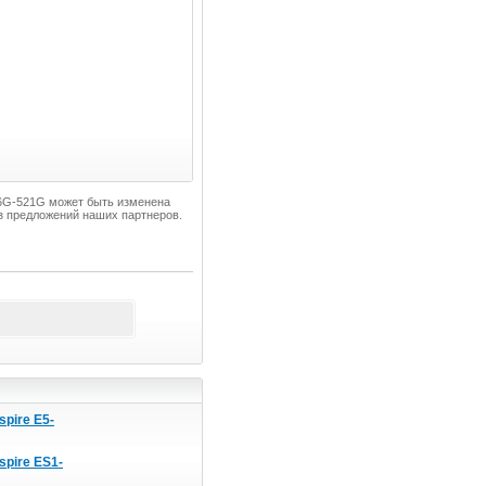
576G-521G может быть изменена
з предложений наших партнеров.
spire E5-
spire ES1-