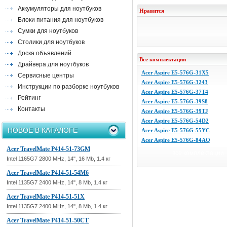
Аккумуляторы для ноутбуков
Нравится
Блоки питания для ноутбуков
Сумки для ноутбуков
Столики для ноутбуков
Доска объявлений
Все комплектации
Драйвера для ноутбуков
Acer Aspire E5-576G-31X5
Сервисные центры
Acer Aspire E5-576G-3243
Инструкции по разборке ноутбуков
Acer Aspire E5-576G-37T4
Рейтинг
Acer Aspire E5-576G-39S8
Контакты
Acer Aspire E5-576G-39TJ
Acer Aspire E5-576G-54D2
НОВОЕ В КАТАЛОГЕ
Acer Aspire E5-576G-55YC
Acer Aspire E5-576G-84AQ
Acer TravelMate P414-51-73GM
все комплектации
Intel 1165G7 2800 MHz, 14", 16 Mb, 1.4 кг
Acer TravelMate P414-51-54M6
Intel 1135G7 2400 MHz, 14", 8 Mb, 1.4 кг
Acer TravelMate P414-51-51X
Intel 1135G7 2400 MHz, 14", 8 Mb, 1.4 кг
Acer TravelMate P414-51-50CT