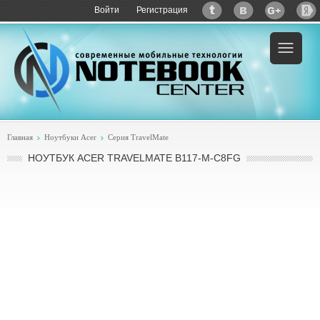
Войти
Регистрация
Пример:
купить Acer TravelMate B117-M-C8FG
Главная
Ноутбуки Acer
Серия TravelMate
НОУТБУК ACER TRAVELMATE B117-M-C8FG