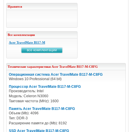
Нравится
Все комплектации
Acer TravelMate B117-M
все комплектации
Технические характеристики
Acer
TravelMate B117-M-C8FG
Операционная система Acer TravelMate B117-M-C8FG
Windows 10 Professional (64 bit)
Процессор Acer TravelMate B117-M-C8FG
Производитель: Intel
Модель: Celeron N3060
Тактовая частота (MHz): 1600
Память Acer TravelMate B117-M-C8FG
Объем (Mb): 4096
Тип: DDR-3
Расширение памяти до (Mb): 8192
SSD Acer TravelMate B117-M-C8FG