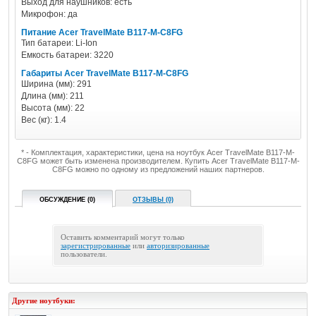
Выход для наушников: есть
Микрофон: да
Питание Acer TravelMate B117-M-C8FG
Тип батареи: Li-Ion
Емкость батареи: 3220
Габариты Acer TravelMate B117-M-C8FG
Ширина (мм): 291
Длина (мм): 211
Высота (мм): 22
Вес (кг): 1.4
* - Комплектация, характеристики, цена на ноутбук Acer TravelMate B117-M-
C8FG может быть изменена производителем. Купить Acer TravelMate B117-M-
C8FG можно по одному из предложений наших партнеров.
ОБСУЖДЕНИЕ (0)
ОТЗЫВЫ (0)
Оставить комментарий могут только
зарегистрированные
или
авторизированные
пользователи.
Другие ноутбуки: