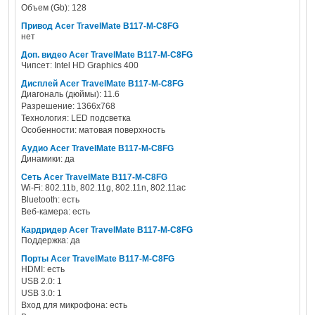
Объем (Gb): 128
Привод Acer TravelMate B117-M-C8FG
нет
Доп. видео Acer TravelMate B117-M-C8FG
Чипсет: Intel HD Graphics 400
Дисплей Acer TravelMate B117-M-C8FG
Диагональ (дюймы): 11.6
Разрешение: 1366x768
Технология: LED подсветка
Особенности: матовая поверхность
Аудио Acer TravelMate B117-M-C8FG
Динамики: да
Сеть Acer TravelMate B117-M-C8FG
Wi-Fi: 802.11b, 802.11g, 802.11n, 802.11ac
Bluetooth: есть
Веб-камера: есть
Кардридер Acer TravelMate B117-M-C8FG
Поддержка: да
Порты Acer TravelMate B117-M-C8FG
HDMI: есть
USB 2.0: 1
USB 3.0: 1
Вход для микрофона: есть