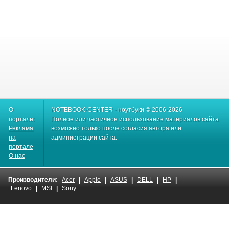
О
NOTEBOOK-CENTER - ноутбуки © 2006-2026
портале:
Полное или частичное использование материалов сайта
Реклама
возможно только после согласия автора или
на
администрации сайта.
портале
О нас
Производители:
Acer
|
Apple
|
ASUS
|
DELL
|
HP
|
Lenovo
|
MSI
|
Sony