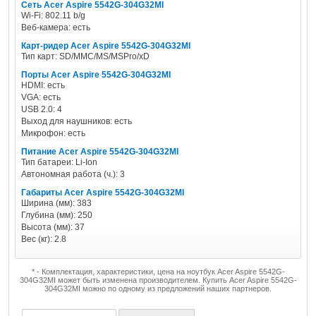
Сеть Acer Aspire 5542G-304G32MI
Wi-Fi: 802.11 b/g
Веб-камера: есть
Карт-ридер Acer Aspire 5542G-304G32MI
Тип карт: SD/MMC/MS/MSPro/xD
Порты Acer Aspire 5542G-304G32MI
HDMI: есть
VGA: есть
USB 2.0: 4
Выход для наушников: есть
Микрофон: есть
Питание Acer Aspire 5542G-304G32MI
Тип батареи: Li-Ion
Автономная работа (ч.): 3
Габариты Acer Aspire 5542G-304G32MI
Ширина (мм): 383
Глубина (мм): 250
Высота (мм): 37
Вес (кг): 2.8
* - Комплектация, характеристики, цена на ноутбук Acer Aspire 5542G-
304G32MI может быть изменена производителем. Купить Acer Aspire 5542G-
304G32MI можно по одному из предложений наших партнеров.