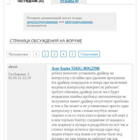
ОБСУЖДЕНИЕ (41)
ОТЗЫВЫ (6)
Оставить комментарий могут только
зарегистрированные
или
авторизированные
пользователи.
СТРАНИЦА ОБСУЖДЕНИЯ НА ФОРУМЕ
Предыдущая
1
2
3
4
5
Следующая
alexei
Acer Aspire 5542G-303G25Mi
ребята помогите установить драйвер на
Сообщения: 3
контроллер случайно при удаление программы
02.05.12 22:19
ёта драйвер повредился и теперь при включение
модема в контроллер интернет не работает
требует обновить драйвер после чего будет
исправлена ошибка пробовал автоматически не
получается пишет драйвер отсутствует проблема
в том я бы может и не устанавливал просто один
контроллер у меня сломан ноутбук ночью
зацепил и он со стула упал и прямо на usb порт а
в нем торчало блютус соединение от мышки и
оно вырвало в нутырь и раздробило во вот так и
сломал теперь осталось три входа одно под
модем второе под мышь и и третье было под
флэшку но увы теперь не работает так как