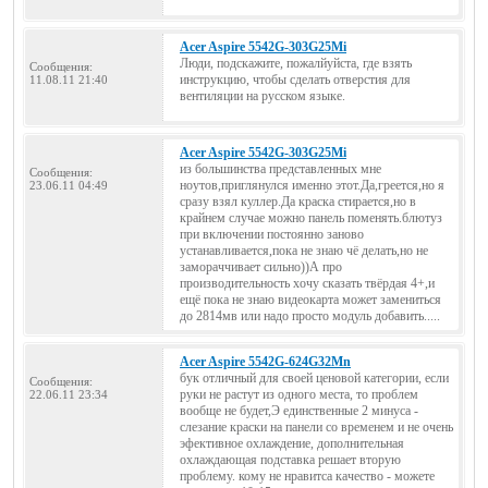
Acer Aspire 5542G-303G25Mi
Люди, подскажите, пожалйуйста, где взять
Сообщения:
инструкцию, чтобы сделать отверстия для
11.08.11 21:40
вентиляции на русском языке.
Acer Aspire 5542G-303G25Mi
из большинства представленных мне
Сообщения:
ноутов,приглянулся именно этот.Да,греется,но я
23.06.11 04:49
сразу взял куллер.Да краска стирается,но в
крайнем случае можно панель поменять.блютуз
при включении постоянно заново
устанавливается,пока не знаю чё делать,но не
замораччивает сильно))А про
производительность хочу сказать твёрдая 4+,и
ещё пока не знаю видеокарта может замениться
до 2814мв или надо просто модуль добавить.....
Acer Aspire 5542G-624G32Mn
бук отличный для своей ценовой категории, если
Сообщения:
руки не растут из одного места, то проблем
22.06.11 23:34
вообще не будет,Э единственные 2 минуса -
слезание краски на панели со временем и не очень
эфективное охлаждение, дополнительная
охлаждающая подставка решает вторую
проблему. кому не нравитса качество - можете