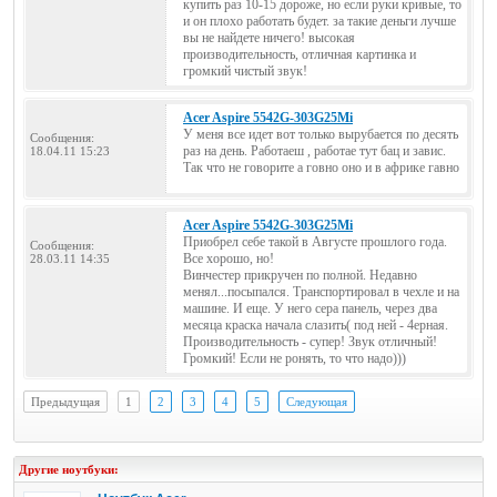
купить раз 10-15 дороже, но если руки кривые, то
и он плохо работать будет. за такие деньги лучше
вы не найдете ничего! высокая
производительность, отличная картинка и
громкий чистый звук!
Acer Aspire 5542G-303G25Mi
У меня все идет вот только вырубается по десять
Сообщения:
раз на день. Работаеш , работае тут бац и завис.
18.04.11 15:23
Так что не говорите а говно оно и в африке гавно
Acer Aspire 5542G-303G25Mi
Приобрел себе такой в Августе прошлого года.
Сообщения:
Все хорошо, но!
28.03.11 14:35
Винчестер прикручен по полной. Недавно
менял...посыпался. Транспортировал в чехле и на
машине. И еще. У него сера панель, через два
месяца краска начала слазить( под ней - 4ерная.
Производительность - супер! Звук отличный!
Громкий! Если не ронять, то что надо)))
Предыдущая
1
2
3
4
5
Следующая
Другие ноутбуки: