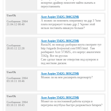
испортил драйвер помогите найти скачать и
переустановить
UserOk
Acer Aspire 5542G-504G32Mi
А можно ли поменять оперативку на ддр 3 ?или
Сообщения: 2064
плата потдержует только ддр 2 ?кроме этой
21.04.12 08:40
нельзя поставить никакую больше?
Acer Aspire 5542G-303G25Mi
Rusia34, по поводу разборки ноута смотрите тут
Сообщения:
http://utgarde.livejournal.com/1065.html . Там
28.03.12 22:28
разбирают Acer 5738ZG, его корпус аналогичен
5542g. Все по-русски.
Сам сделал такие же отверстия под кулером и
под жестким диском.
UserOk
Acer Aspire 5542G-303G25Mi
Можно ли на нем расширить видеокарту?
Сообщения: 2064
03.10.11 18:46
UserOk
Acer Aspire 5542G-303G25Mi
Может из-за постоянной работы кулера и
Сообщения: 2064
перегрева ноутбука быстро разряжеться батарея?
03.10.11 18:43