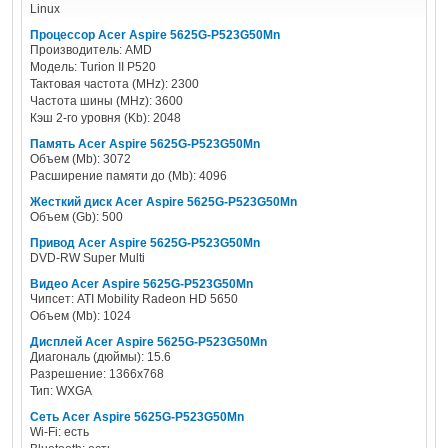
Linux
Процессор Acer Aspire 5625G-P523G50Mn
Производитель: AMD
Модель: Turion II P520
Тактовая частота (MHz): 2300
Частота шины (MHz): 3600
Кэш 2-го уровня (Kb): 2048
Память Acer Aspire 5625G-P523G50Mn
Объем (Mb): 3072
Расширение памяти до (Mb): 4096
Жесткий диск Acer Aspire 5625G-P523G50Mn
Объем (Gb): 500
Привод Acer Aspire 5625G-P523G50Mn
DVD-RW Super Multi
Видео Acer Aspire 5625G-P523G50Mn
Чипсет: ATI Mobility Radeon HD 5650
Объем (Mb): 1024
Дисплей Acer Aspire 5625G-P523G50Mn
Диагональ (дюймы): 15.6
Разрешение: 1366x768
Тип: WXGA
Сеть Acer Aspire 5625G-P523G50Mn
Wi-Fi: есть