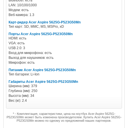
Bluetooth: есть
LAN: 10/100/1000
Модем: есть
Веб-камера: 1.3
Карт-ридер Acer Aspire 5625G-P523G50Mn
Тип карт: SD, MMC, MS, MSPro, xD
Порты Acer Aspire 5625G-P523G50Mn
HDMI: есть
VGA: есть
USB 2.0: 3
Вход для микрофона: есть
Выход для наушников: есть
Микрофон: есть
Питание Acer Aspire 5625G-P523G50Mn
Тип батареи: Li-Ion
Габариты Acer Aspire 5625G-P523G50Mn
Ширина (мм): 379
Глубина (мм): 250
Высота (мм): 34
Вес (кг): 2.4
* - Комплектация, характеристики, цена на ноутбук Acer Aspire 5625G-
P523G50Mn может быть изменена производителем. Купить Acer Aspire 5625G-
P523G50Mn можно по одному из предложений наших партнеров.