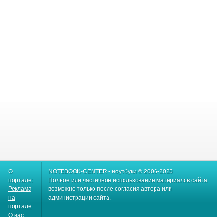
О
NOTEBOOK-CENTER - ноутбуки © 2006-2026
портале:
Полное или частичное использование материалов сайта
Реклама
возможно только после согласия автора или
на
администрации сайта.
портале
О нас