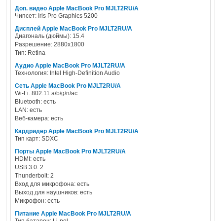
Доп. видео Apple MacBook Pro MJLT2RU/A
Чипсет: Iris Pro Graphics 5200
Дисплей Apple MacBook Pro MJLT2RU/A
Диагональ (дюймы): 15.4
Разрешение: 2880x1800
Тип: Retina
Аудио Apple MacBook Pro MJLT2RU/A
Технология: Intel High-Definition Audio
Сеть Apple MacBook Pro MJLT2RU/A
Wi-Fi: 802.11 a/b/g/n/ac
Bluetooth: есть
LAN: есть
Веб-камера: есть
Кардридер Apple MacBook Pro MJLT2RU/A
Тип карт: SDXC
Порты Apple MacBook Pro MJLT2RU/A
HDMI: есть
USB 3.0: 2
Thunderbolt: 2
Вход для микрофона: есть
Выход для наушников: есть
Микрофон: есть
Питание Apple MacBook Pro MJLT2RU/A