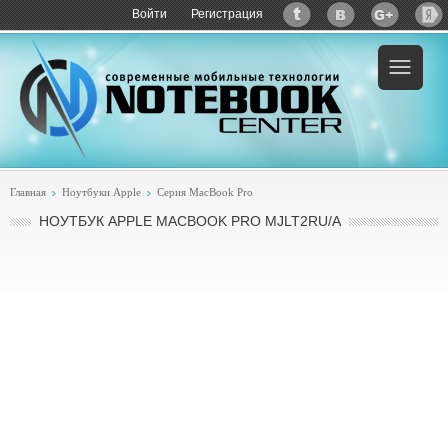
Войти
Регистрация
Пример:
купить Apple MacBook Pro MJLT2RU/A
Главная
Ноутбуки Apple
Серия MacBook Pro
НОУТБУК APPLE MACBOOK PRO MJLT2RU/A