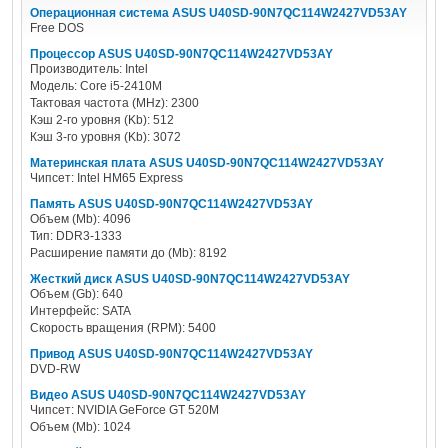
Операционная система ASUS U40SD-90N7QC114W2427VD53AY
Free DOS
Процессор ASUS U40SD-90N7QC114W2427VD53AY
Производитель: Intel
Модель: Core i5-2410M
Тактовая частота (MHz): 2300
Кэш 2-го уровня (Kb): 512
Кэш 3-го уровня (Kb): 3072
Материнская плата ASUS U40SD-90N7QC114W2427VD53AY
Чипсет: Intel HM65 Express
Память ASUS U40SD-90N7QC114W2427VD53AY
Объем (Mb): 4096
Тип: DDR3-1333
Расширение памяти до (Mb): 8192
Жесткий диск ASUS U40SD-90N7QC114W2427VD53AY
Объем (Gb): 640
Интерфейс: SATA
Скорость вращения (RPM): 5400
Привод ASUS U40SD-90N7QC114W2427VD53AY
DVD-RW
Видео ASUS U40SD-90N7QC114W2427VD53AY
Чипсет: NVIDIA GeForce GT 520M
Объем (Mb): 1024