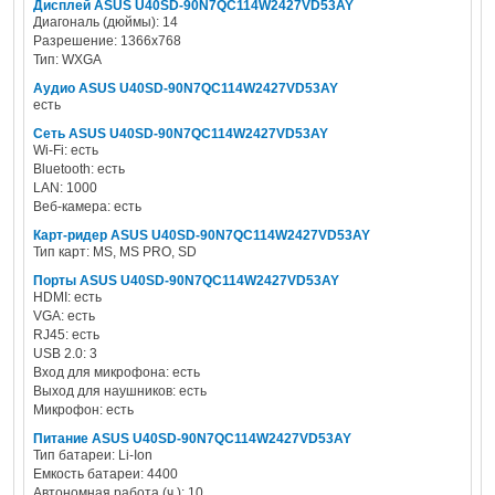
Дисплей ASUS U40SD-90N7QC114W2427VD53AY
Диагональ (дюймы): 14
Разрешение: 1366x768
Тип: WXGA
Аудио ASUS U40SD-90N7QC114W2427VD53AY
есть
Сеть ASUS U40SD-90N7QC114W2427VD53AY
Wi-Fi: есть
Bluetooth: есть
LAN: 1000
Веб-камера: есть
Карт-ридер ASUS U40SD-90N7QC114W2427VD53AY
Тип карт: MS, MS PRO, SD
Порты ASUS U40SD-90N7QC114W2427VD53AY
HDMI: есть
VGA: есть
RJ45: есть
USB 2.0: 3
Вход для микрофона: есть
Выход для наушников: есть
Микрофон: есть
Питание ASUS U40SD-90N7QC114W2427VD53AY
Тип батареи: Li-Ion
Емкость батареи: 4400
Автономная работа (ч.): 10