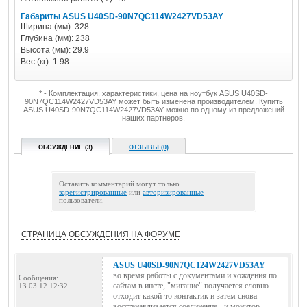
Габариты ASUS U40SD-90N7QC114W2427VD53AY
Ширина (мм): 328
Глубина (мм): 238
Высота (мм): 29.9
Вес (кг): 1.98
* - Комплектация, характеристики, цена на ноутбук ASUS U40SD-
90N7QC114W2427VD53AY может быть изменена производителем. Купить
ASUS U40SD-90N7QC114W2427VD53AY можно по одному из предложений
наших партнеров.
ОБСУЖДЕНИЕ (3)
ОТЗЫВЫ (0)
Оставить комментарий могут только
зарегистрированные
или
авторизированные
пользователи.
СТРАНИЦА ОБСУЖДЕНИЯ НА ФОРУМЕ
ASUS U40SD-90N7QC124W2427VD53AY
во время работы с документами и хождения по
Сообщения:
сайтам в инете, "мигание" получается словно
13.03.12 12:32
отходит какой-то контактик и затем снова
восстанавливается соединение - и монитор