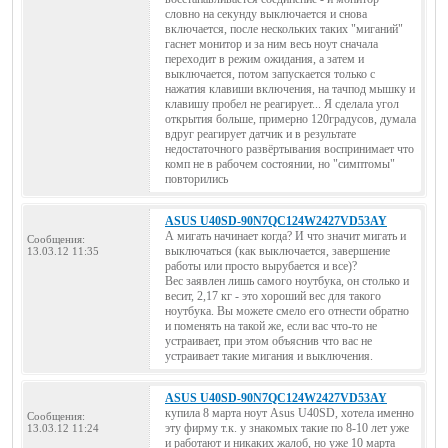
словно на секунду выключается и снова
включается, после нескольких таких "миганий"
гаснет монитор и за ним весь ноут сначала
переходит в режим ожидания, а затем и
выключается, потом запускается только с
нажатия клавиши включения, на тачпод мышку и
клавишу пробел не реагирует... Я сделала угол
открытия больше, примерно 120градусов, думала
вдруг реагирует датчик и в результате
недостаточного развёртывания воспринимает что
комп не в рабочем состоянии, но "симптомы"
повторились
ASUS U40SD-90N7QC124W2427VD53AY
А мигать начинает когда? И что значит мигать и
Сообщения:
выключаться (как выключается, завершение
13.03.12 11:35
работы или просто вырубается и все)?
Вес заявлен лишь самого ноутбука, он столько и
весит, 2,17 кг - это хороший вес для такого
ноутбука. Вы можете смело его отнести обратно
и поменять на такой же, если вас что-то не
устраивает, при этом объяснив что вас не
устраивает такие мигания и выключения.
ASUS U40SD-90N7QC124W2427VD53AY
купила 8 марта ноут Asus U40SD, хотела именно
Сообщения:
эту фирму т.к. у знакомых такие по 8-10 лет уже
13.03.12 11:24
и работают и никаких жалоб, но уже 10 марта