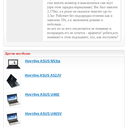
стал мигать монитор и выключаться сам ноут
(при этом зарядка нормальная). Вес был заявлен
2,170кг, а в реале он оказался тяжелее где-то
3,5кг. Работает без подзарядки отлично как и
заявлено 10ч, а в экономном режиме и
побольше.....
но вот из-за чего отключается не понимаю и
возвращать его не хочется - нравится! ребята,кто
понимает в этом подскажите, плз, как поступить?
Другие ноутбуки:
Ноутбук ASUS N53ta
Ноутбук ASUS A52JV
Ноутбук ASUS U46E
Ноутбук ASUS U46SV