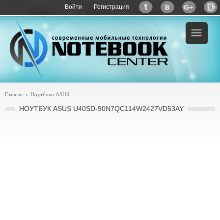
Войти
Регистрация
Пример:
купить ASUS U40
Главная
Ноутбуки ASUS
НОУТБУК ASUS U40SD-90N7QC114W2427VD53AY