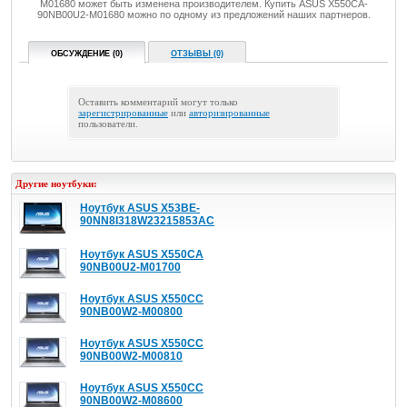
M01680 может быть изменена производителем. Купить ASUS X550CA-
90NB00U2-M01680 можно по одному из предложений наших партнеров.
ОБСУЖДЕНИЕ (0)
ОТЗЫВЫ (0)
Оставить комментарий могут только
зарегистрированные
или
авторизированные
пользователи.
Другие ноутбуки:
Ноутбук ASUS X53BE-
90NN8I318W23215853AC
Ноутбук ASUS X550CA
90NB00U2-M01700
Ноутбук ASUS X550CC
90NB00W2-M00800
Ноутбук ASUS X550CC
90NB00W2-M00810
Ноутбук ASUS X550CC
90NB00W2-M08600