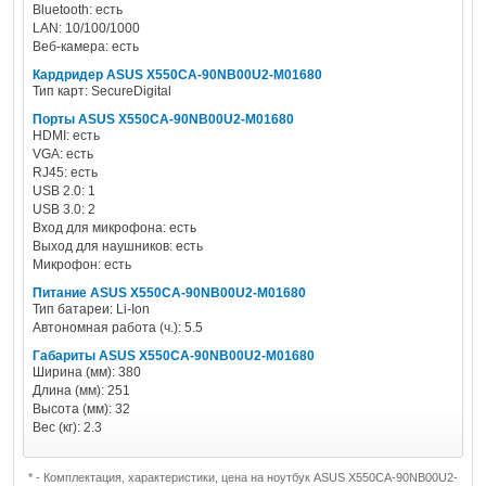
Bluetooth: есть
LAN: 10/100/1000
Веб-камера: есть
Кардридер ASUS X550CA-90NB00U2-M01680
Тип карт: SecureDigital
Порты ASUS X550CA-90NB00U2-M01680
HDMI: есть
VGA: есть
RJ45: есть
USB 2.0: 1
USB 3.0: 2
Вход для микрофона: есть
Выход для наушников: есть
Микрофон: есть
Питание ASUS X550CA-90NB00U2-M01680
Тип батареи: Li-Ion
Автономная работа (ч.): 5.5
Габариты ASUS X550CA-90NB00U2-M01680
Ширина (мм): 380
Длина (мм): 251
Высота (мм): 32
Вес (кг): 2.3
* - Комплектация, характеристики, цена на ноутбук ASUS X550CA-90NB00U2-