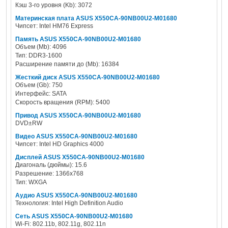
Кэш 3-го уровня (Kb): 3072
Материнская плата ASUS X550CA-90NB00U2-M01680
Чипсет: Intel HM76 Express
Память ASUS X550CA-90NB00U2-M01680
Объем (Mb): 4096
Тип: DDR3-1600
Расширение памяти до (Mb): 16384
Жесткий диск ASUS X550CA-90NB00U2-M01680
Объем (Gb): 750
Интерфейс: SATA
Скорость вращения (RPM): 5400
Привод ASUS X550CA-90NB00U2-M01680
DVD±RW
Видео ASUS X550CA-90NB00U2-M01680
Чипсет: Intel HD Graphics 4000
Дисплей ASUS X550CA-90NB00U2-M01680
Диагональ (дюймы): 15.6
Разрешение: 1366x768
Тип: WXGA
Аудио ASUS X550CA-90NB00U2-M01680
Технология: Intel High Definition Audio
Сеть ASUS X550CA-90NB00U2-M01680
Wi-Fi: 802.11b, 802.11g, 802.11n