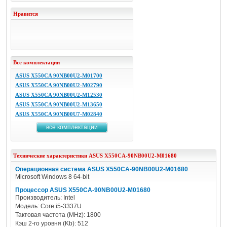
Нравится
Все комплектации
ASUS X550CA 90NB00U2-M01700
ASUS X550CA 90NB00U2-M02790
ASUS X550CA 90NB00U2-M12530
ASUS X550CA 90NB00U2-M13650
ASUS X550CA 90NB00U7-M02840
все комплектации
Технические характеристики
ASUS
X550CA-90NB00U2-M01680
Операционная система ASUS X550CA-90NB00U2-M01680
Microsoft Windows 8 64-bit
Процессор ASUS X550CA-90NB00U2-M01680
Производитель: Intel
Модель: Core i5-3337U
Тактовая частота (MHz): 1800
Кэш 2-го уровня (Kb): 512