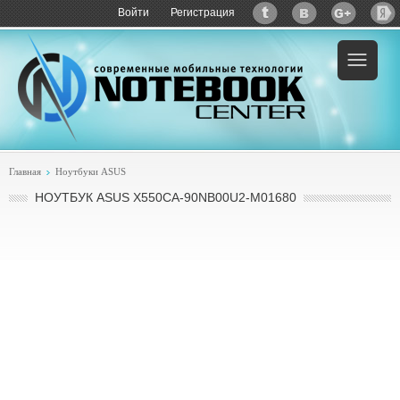
Войти
Регистрация
Пример:
купить ASUS X550CA-90NB00U2-M01680
Главная
Ноутбуки ASUS
НОУТБУК ASUS X550CA-90NB00U2-M01680