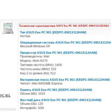
Технические характеристики
ASUS
Eee PC 901 (EEEPC-0901X112HAW)
Тип ASUS Eee PC 901 (EEEPC-0901X112HAW)
Нетбук
Операционная система ASUS Eee PC 901 (EEEPC-0901X112H
Microsoft Windows XP
Процессор ASUS Eee PC 901 (EEEPC-0901X112HAW)
Производитель: Intel
Модель: Atom N270
Тактовая частота (MHz): 1600
Частота шины (MHz): 533
Кэш 2-го уровня (Kb): 512
Материнская плата ASUS Eee PC 901 (EEEPC-0901X112HAW)
Чипсет: Intel i945GME Express
Память ASUS Eee PC 901 (EEEPC-0901X112HAW)
Объем (Mb): 1024
 PC 901
Жесткий диск ASUS Eee PC 901 (EEEPC-0901X112HAW)
Объем (Gb): 120
Интерфейс: SSD