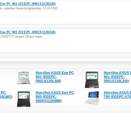
Eee PC 901 (EEEPC-0901X112HAB)
о, ошибка была исправлена, 12 гб SSD
Eee PC 901 (EEEPC-0901X112HAB)
 SSD???? может 20 все-таки
Ноутбук ASUS Eee PC
Ноутбук ASUS 
901 (EEEPC-
901 (EEEPC-
0901X120LAW)
0901X120LAB)
 PC
Ноутбук ASUS Eee PC
Ноутбук ASUS 
X54LWG)
900 (EEEPC-
700 (EEEPC-07
0900X112HWB)