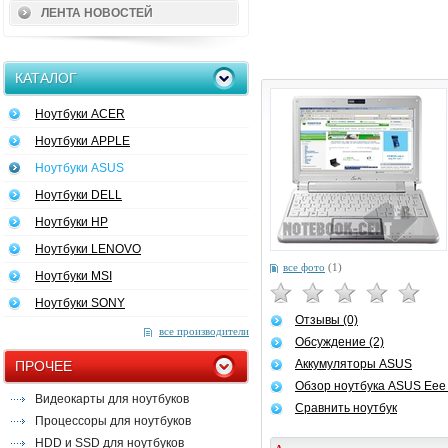
ЛЕНТА НОВОСТЕЙ
КАТАЛОГ
Ноутбуки ACER
Ноутбуки APPLE
Ноутбуки ASUS
Ноутбуки DELL
Ноутбуки HP
Ноутбуки LENOVO
все фото
(1)
Ноутбуки MSI
Ноутбуки SONY
Отзывы (0)
все производители
Обсуждение (2)
Аккумуляторы ASUS
ПРОЧЕЕ
Обзор ноутбука ASUS Eee
Видеокарты для ноутбуков
Сравнить ноутбук
Процессоры для ноутбуков
HDD и SSD для ноутбуков