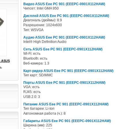
Видео ASUS Eee PC 901 (EEEPC-0901X112HAW)
Чипсет: Intel GMA 950
Дисплей ASUS Eee PC 901 (EEEPC-0901X112HAW)
Диагональ (дюймы): 8.9
Разрешение: 1024x600
Тип: WSVGA
Аудио ASUS Eee PC 901 (EEEPC-0901X112HAW)
Intel® High Definition Audio
Сеть ASUS Eee PC 901 (EEEPC-0901X112HAW)
Wi-Fi: есть
Bluetooth: есть
а ASUS
Веб-камера: 1.3
б.
Карт-ридер ASUS Eee PC 901 (EEEPC-0901X112HAW)
Тип карт: SD/MMC
Порты ASUS Eee PC 901 (EEEPC-0901X112HAW)
VGA: есть
RJ45: есть
USB 2.0: 3
Питание ASUS Eee PC 901 (EEEPC-0901X112HAW)
Тип батареи: Li-Ion
Автономная работа (ч.): 8
Габариты ASUS Eee PC 901 (EEEPC-0901X112HAW)
Ширина (мм): 225