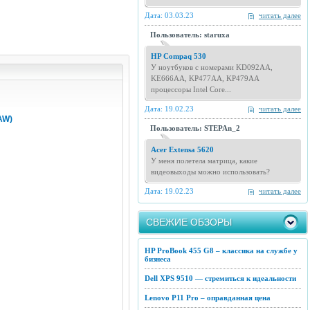
Дата: 03.03.23
читать далее
Пользователь: staruxa
HP Compaq 530
У ноутбуков с номерами KD092AA,
KE666AA, KP477AA, KP479AA
процессоры Intel Core...
Дата: 19.02.23
читать далее
AW)
Пользователь: STEPAn_2
Acer Extensa 5620
У меня полетела матрица, какие
видеовыходы можно использовать?
Дата: 19.02.23
читать далее
СВЕЖИЕ ОБЗОРЫ
HP ProBook 455 G8 – классика на службе у
бизнеса
Dell XPS 9510 — стремиться к идеальности
Lenovo P11 Pro – оправданная цена