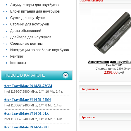
Аккумуляторы
Аккумуляторы для ноутбуков
Блоки питания для ноутбуков
Сумки для ноутбуков
Столики для ноутбуков
Доска объявлений
Драйвера для ноутбуков
Сервисные центры
Инструкции по разборке ноутбуков
Рейтинг
Аккумулятор для ноутубк
Контакты
Eee PC 901
Старая цена:
2830.00 ру
2390.00
руб.
НОВОЕ В КАТАЛОГЕ
Acer TravelMate P414-51-73GM
Поделиться
Intel 1165G7 2800 MHz, 14", 16 Mb, 1.4 кг
Acer TravelMate P414-51-54M6
Intel 1135G7 2400 MHz, 14", 8 Mb, 1.4 кг
Acer TravelMate P414-51-51X
Нравится
Intel 1135G7 2400 MHz, 14", 8 Mb, 1.4 кг
Acer TravelMate P414-51-50CT