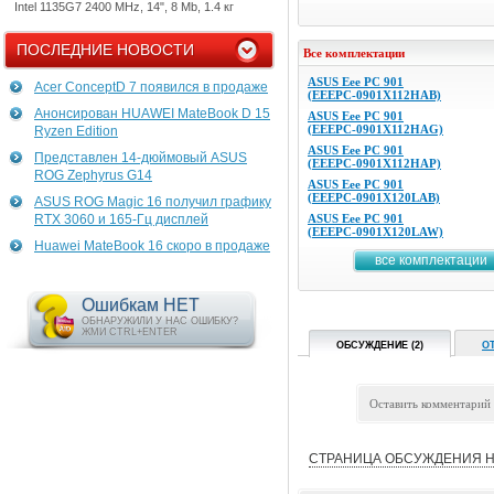
Intel 1135G7 2400 MHz, 14", 8 Mb, 1.4 кг
ПОСЛЕДНИЕ НОВОСТИ
Все комплектации
ASUS Eee PC 901
Acer ConceptD 7 появился в продаже
(EEEPC-0901X112HAB)
Анонсирован HUAWEI MateBook D 15
ASUS Eee PC 901
(EEEPC-0901X112HAG)
Ryzen Edition
ASUS Eee PC 901
Представлен 14-дюймовый ASUS
(EEEPC-0901X112HAP)
ROG Zephyrus G14
ASUS Eee PC 901
(EEEPC-0901X120LAB)
ASUS ROG Magic 16 получил графику
RTX 3060 и 165-Гц дисплей
ASUS Eee PC 901
(EEEPC-0901X120LAW)
Huawei MateBook 16 скоро в продаже
все комплектации
Ошибкам НЕТ
ОБНАРУЖИЛИ У НАС ОШИБКУ?
ЖМИ CTRL+ENTER
ОБСУЖДЕНИЕ (2)
О
Оставить комментарий
СТРАНИЦА ОБСУЖДЕНИЯ Н