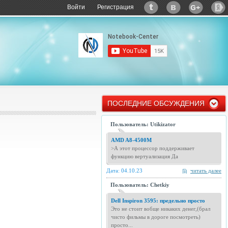
Войти
Регистрация
ПОСЛЕДНИЕ ОБСУЖДЕНИЯ
Пользователь: Utikizator
AMD A8-4500M
>А этот процессор поддерживает
функцию вертуализация Да
Дата: 04.10.23
читать далее
Пользователь: Chetkiy
Dell Inspiron 3595: предельно просто
Это не стоит вобще никаких денег,(брал
чисто фильмы в дороге посмотреть)
просто...