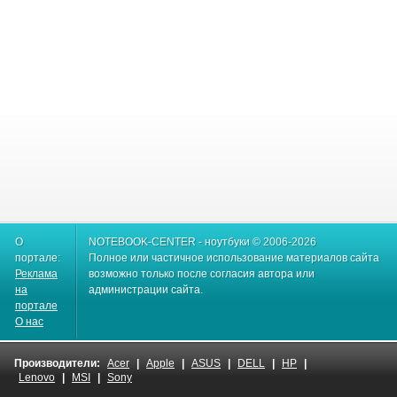
О
NOTEBOOK-CENTER - ноутбуки © 2006-2026
портале:
Полное или частичное использование материалов сайта
Реклама
возможно только после согласия автора или
на
администрации сайта.
портале
О нас
Производители:
Acer
|
Apple
|
ASUS
|
DELL
|
HP
|
Lenovo
|
MSI
|
Sony