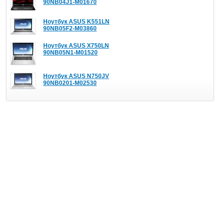
90NB04J1-M01670
Ноутбук ASUS K551LN
90NB05F2-M03860
Ноутбук ASUS X750LN
90NB05N1-M01520
Ноутбук ASUS N750JV
90NB0201-M02530