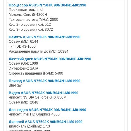
Процессор ASUS N750JK 90NB04N1-M01990
Производитель: Intel
Модель: Core i5-4200H
Тактовая частота (MHz): 2800
Кэш 2-го уровня (Kb): 512
Кэш 3-го уровня (Kb): 3072
Память ASUS N750JK 90NB04N1-M01990
Объем (Mb): 6144
Тип: DDR3-1600
Расширение памяти до (Mb): 16384
Жесткий диск ASUS N750JK 90NB04N1-M01990
Объем (Gb): 1000
Интерфейс: SATA
Скорость вращения (RPM): 5400
Привод ASUS N750JK 90NB04N1-M01990
Blu-Ray
Видео ASUS N750JK 90NB04N1-M01990
Чипсет: NVIDIA GeForce GTX 850M
Объем (Mb): 2048
Доп. видео ASUS N750JK 90NB04N1-M01990
Чипсет: Intel HD Graphics 4600
Дисплей ASUS N750JK 90NB04N1-M01990
Диагональ (дюймы): 17.3