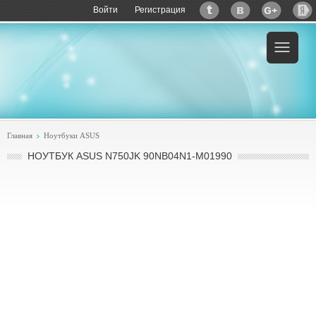
Войти
Регистрация
Пример:
купить ASUS N750JK 90NB04N1-M01990
Главная
Ноутбуки ASUS
НОУТБУК ASUS N750JK 90NB04N1-M01990