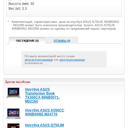
Высота (мм): 30
Вес (кг): 3.3
* - Комплектация, характеристики, цена на ноутбук ASUS N750JK 90NB04N1-
M01990 может быть изменена производителем. Купить ASUS N750JK
90NB04N1-M01990 можно по одному из предложений наших партнеров.
ОБСУЖДЕНИЕ (0)
ОТЗЫВЫ (0)
Оставить комментарий могут только
зарегистрированные
или
авторизированные
пользователи.
Другие ноутбуки:
Ноутбук ASUS
Transformer Book
TX300CA 90NB0071-
M02160
Ноутбук ASUS A550CC
90NB00W2-M24770
Ноутбук ASUS G750JM