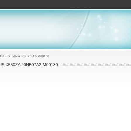
ов
 ASUS X550ZA 90NB07A2-M00130
S X550ZA 90NB07A2-M00130