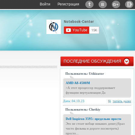
Войти
Регистрация
ПОСЛЕДНИЕ ОБСУЖДЕНИЯ
Пользователь: Utikizator
AMD A8-4500M
>А этот процессор поддерживает
функцию вертуализация Да
Дата: 04.10.23
читать далее
Пользователь: Chetkiy
Dell Inspiron 3595: предельно просто
Это не стоит вобще никаких денег,(брал
чисто фильмы в дороге посмотреть)
просто...