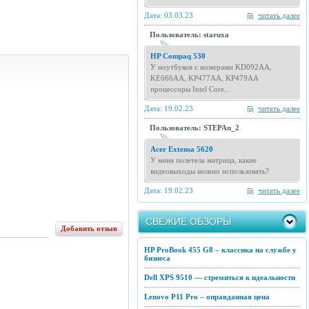
Дата: 03.03.23
читать далее
Пользователь: staruxa
HP Compaq 530
У ноутбуков с номерами KD092AA,
KE666AA, KP477AA, KP479AA
процессоры Intel Core...
Дата: 19.02.23
читать далее
Пользователь: STEPAn_2
Acer Extensa 5620
У меня полетела матрица, какие
видеовыходы можно использовать?
Дата: 19.02.23
читать далее
СВЕЖИЕ ОБЗОРЫ
Добавить отзыв
HP ProBook 455 G8 – классика на службе у
бизнеса
Dell XPS 9510 — стремиться к идеальности
Lenovo P11 Pro – оправданная цена