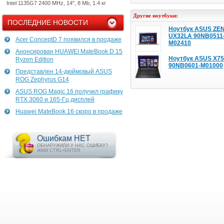
Intel 1135G7 2400 MHz, 14", 8 Mb, 1.4 кг
Другие ноутбуки:
ПОСЛЕДНИЕ НОВОСТИ
Ноутбук ASUS Z
UX32LA 90NB0511
Acer ConceptD 7 появился в продаже
M02410
Анонсирован HUAWEI MateBook D 15
Ноутбук ASUS X7
Ryzen Edition
90NB0601-M01000
Представлен 14-дюймовый ASUS
ROG Zephyrus G14
ASUS ROG Magic 16 получил графику
RTX 3060 и 165-Гц дисплей
Huawei MateBook 16 скоро в продаже
Ошибкам НЕТ
ОБНАРУЖИЛИ У НАС ОШИБКУ?
ЖМИ CTRL+ENTER