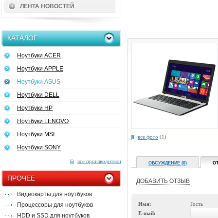
ЛЕНТА НОВОСТЕЙ
КАТАЛОГ
Ноутбуки ACER
Ноутбуки APPLE
Ноутбуки ASUS
Ноутбуки DELL
Ноутбуки HP
Ноутбуки LENOVO
Ноутбуки MSI
все фото
(1)
Ноутбуки SONY
все производители
ОБСУЖДЕНИЕ (0)
О
ПРОЧЕЕ
ДОБАВИТЬ ОТЗЫВ
Видеокарты для ноутбуков
Имя:
Гость
Процессоры для ноутбуков
E-mail:
HDD и SSD для ноутбуков