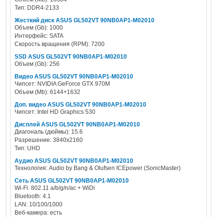
Тип: DDR4-2133
Жесткий диск ASUS GL502VT 90NB0AP1-M02010
Объем (Gb): 1000
Интерфейс: SATA
Скорость вращения (RPM): 7200
SSD ASUS GL502VT 90NB0AP1-M02010
Объем (Gb): 256
Видео ASUS GL502VT 90NB0AP1-M02010
Чипсет: NVIDIA GeForce GTX 970M
Объем (Mb): 6144+1632
Доп. видео ASUS GL502VT 90NB0AP1-M02010
Чипсет: Intel HD Graphics 530
Дисплей ASUS GL502VT 90NB0AP1-M02010
Диагональ (дюймы): 15.6
Разрешение: 3840x2160
Тип: UHD
Аудио ASUS GL502VT 90NB0AP1-M02010
Технология: Audio by Bang & Olufsen ICEpower (SonicMaster)
Сеть ASUS GL502VT 90NB0AP1-M02010
Wi-Fi: 802.11 a/b/g/n/ac + WiDi
Bluetooth: 4.1
LAN: 10/100/1000
Веб-камера: есть