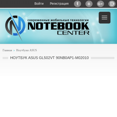
Войти
Регистрация
Пример:
купить ASUS GL502VT 90NB0AP1-M02010
Главная
Ноутбуки ASUS
НОУТБУК ASUS GL502VT 90NB0AP1-M02010