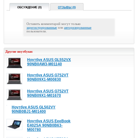
ОБСУЖДЕНИЕ (0)
ОТЗЫВЫ (0)
Оставить комментарий могут только
зарегистрированные
или
авторизированные
пользователи.
Другие ноутбуки:
Ноутбук ASUS GL552VX
90NB0AW3-M01140
Ноутбук ASUS G752VT
90NB09X1-M00830
Ноутбук ASUS G752VT
90NB09X1-M01670
Ноутбук ASUS GL502VY
90NB0BJ1-M01400
Ноутбук ASUS EeeBook
E402SA 90NB0B63-
M00780