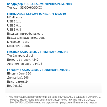
Кардридер ASUS GL502VT 90NB0AP1-M02010
Тип карт: SD/SDHC/SDXC
Порты ASUS GL502VT 90NB0AP1-M02010
HDMI: есть
USB 1.1: 1
USB 2.0: 1
USB 3.0: 3
Вход для микрофона: есть
Выход для наушников: есть
Микрофон: есть
DisplayPort: есть
Питание ASUS GL502VT 90NB0AP1-M02010
Тип батареи: Li-pol
Емкость батареи: 4240
Автономная работа (ч.): 5
Габариты ASUS GL502VT 90NB0AP1-M02010
Ширина (мм): 390
Длина (мм): 266
Высота (мм): 24
Вес (кг): 2.2
* - Комплектация, характеристики, цена на ноутбук ASUS GL502VT 90NB0AP1-
M02010 может быть изменена производителем. Купить ASUS GL502VT
90NB0AP1-M02010 можно по одному из предложений наших партнеров.