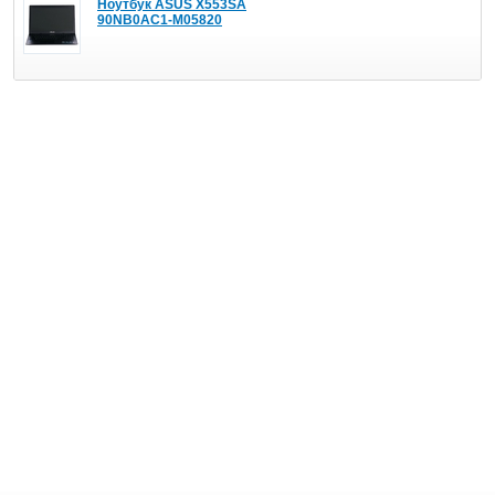
Ноутбук ASUS X553SA
90NB0AC1-M05820