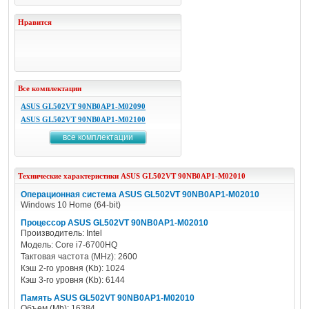
Нравится
Все комплектации
ASUS GL502VT 90NB0AP1-M02090
ASUS GL502VT 90NB0AP1-M02100
все комплектации
Технические характеристики
ASUS
GL502VT 90NB0AP1-M02010
Операционная система ASUS GL502VT 90NB0AP1-M02010
Windows 10 Home (64-bit)
Процессор ASUS GL502VT 90NB0AP1-M02010
Производитель: Intel
Модель: Core i7-6700HQ
Тактовая частота (MHz): 2600
Кэш 2-го уровня (Kb): 1024
Кэш 3-го уровня (Kb): 6144
Память ASUS GL502VT 90NB0AP1-M02010
Объем (Mb): 16384