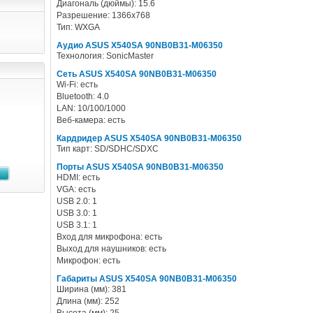
Диагональ (дюймы): 15.6
Разрешение: 1366x768
Тип: WXGA
Аудио ASUS X540SA 90NB0B31-M06350
Технология: SonicMaster
Сеть ASUS X540SA 90NB0B31-M06350
Wi-Fi: есть
Bluetooth: 4.0
LAN: 10/100/1000
Веб-камера: есть
Кардридер ASUS X540SA 90NB0B31-M06350
Тип карт: SD/SDHC/SDXC
Порты ASUS X540SA 90NB0B31-M06350
HDMI: есть
VGA: есть
USB 2.0: 1
USB 3.0: 1
USB 3.1: 1
Вход для микрофона: есть
Выход для наушников: есть
Микрофон: есть
Габариты ASUS X540SA 90NB0B31-M06350
Ширина (мм): 381
Длина (мм): 252