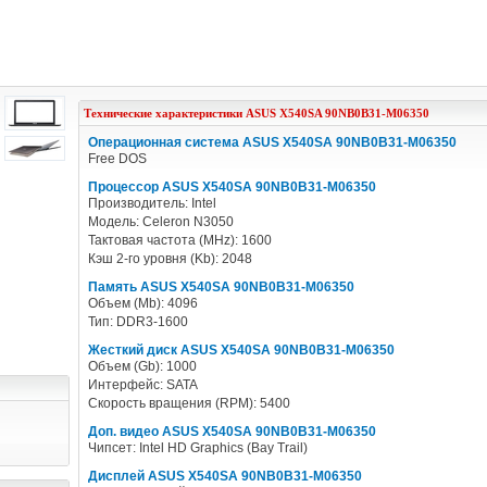
Технические характеристики
ASUS
X540SA 90NB0B31-M06350
Операционная система ASUS X540SA 90NB0B31-M06350
Free DOS
Процессор ASUS X540SA 90NB0B31-M06350
Производитель: Intel
Модель: Celeron N3050
Тактовая частота (MHz): 1600
Кэш 2-го уровня (Kb): 2048
Память ASUS X540SA 90NB0B31-M06350
Объем (Mb): 4096
Тип: DDR3-1600
Жесткий диск ASUS X540SA 90NB0B31-M06350
Объем (Gb): 1000
Интерфейс: SATA
Скорость вращения (RPM): 5400
Доп. видео ASUS X540SA 90NB0B31-M06350
Чипсет: Intel HD Graphics (Bay Trail)
Дисплей ASUS X540SA 90NB0B31-M06350