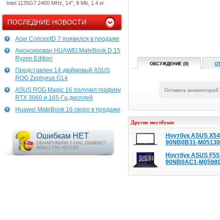
Intel 1135G7 2400 MHz, 14", 8 Mb, 1.4 кг
ПОСЛЕДНИЕ НОВОСТИ
Acer ConceptD 7 появился в продаже
Анонсирован HUAWEI MateBook D 15
Ryzen Edition
ОБСУЖДЕНИЕ (0)
О
Представлен 14-дюймовый ASUS
ROG Zephyrus G14
ASUS ROG Magic 16 получил графику
Оставить комментарий
RTX 3060 и 165-Гц дисплей
Huawei MateBook 16 скоро в продаже
Другие ноутбуки:
Ошибкам НЕТ
Ноутбук ASUS X5
90NB0B31-M05130
ОБНАРУЖИЛИ У НАС ОШИБКУ?
ЖМИ CTRL+ENTER
Ноутбук ASUS F5
90NB0AC1-M0598