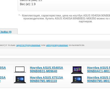
Высота (мм): 25
Вес (кг): 1.9
* - Комплектация, характеристики, цена на ноутбук ASUS X540SA 90NB
производителем. Купить ASUS X540SA 90NB0B31-M06350 можно по 
партнеров.
ТЗЫВЫ (0)
 могут только
зарегистрированные
или
авторизированные
пользователи.
40SA
Ноутбук ASUS X540SA
Ноутбук ASUS 
90NB0B31-M09640
90NB0AC1-M01
53SA
Ноутбук ASUS X751SA
Ноутбук ASUS 
0
90NB07M1-M01110
90NB07M1-M01