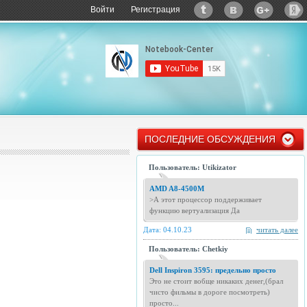
Войти
Регистрация
ПОСЛЕДНИЕ ОБСУЖДЕНИЯ
Пользователь: Utikizator
AMD A8-4500M
>А этот процессор поддерживает
функцию вертуализация Да
Дата: 04.10.23
читать далее
Пользователь: Chetkiy
Dell Inspiron 3595: предельно просто
Это не стоит вобще никаких денег,(брал
чисто фильмы в дороге посмотреть)
просто...