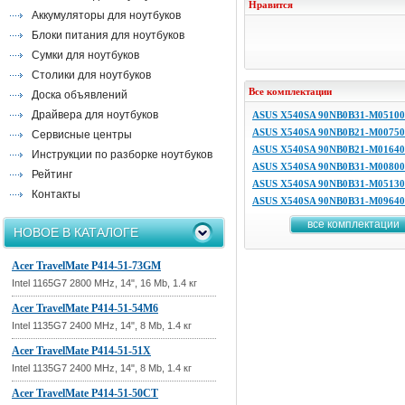
Нравится
Аккумуляторы для ноутбуков
Блоки питания для ноутбуков
Сумки для ноутбуков
Столики для ноутбуков
Все комплектации
Доска объявлений
Драйвера для ноутбуков
ASUS X540SA 90NB0B31-M05100
ASUS X540SA 90NB0B21-M00750
Сервисные центры
ASUS X540SA 90NB0B21-M01640
Инструкции по разборке ноутбуков
ASUS X540SA 90NB0B31-M00800
Рейтинг
ASUS X540SA 90NB0B31-M05130
Контакты
ASUS X540SA 90NB0B31-M09640
все комплектации
НОВОЕ В КАТАЛОГЕ
Acer TravelMate P414-51-73GM
Intel 1165G7 2800 MHz, 14", 16 Mb, 1.4 кг
Acer TravelMate P414-51-54M6
Intel 1135G7 2400 MHz, 14", 8 Mb, 1.4 кг
Acer TravelMate P414-51-51X
Intel 1135G7 2400 MHz, 14", 8 Mb, 1.4 кг
Acer TravelMate P414-51-50CT