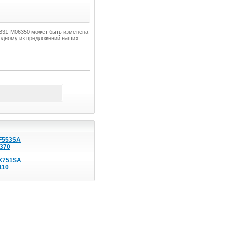
0B31-M06350 может быть изменена
одному из предложений наших
F553SA
370
X751SA
110