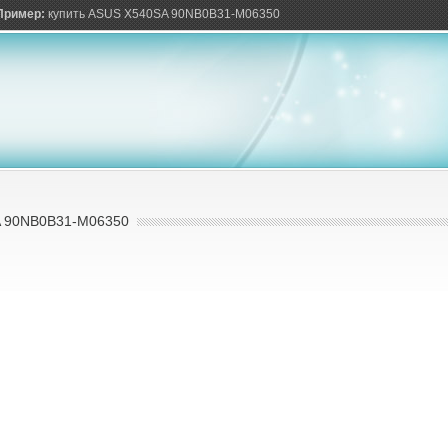
ов
Пример:
купить ASUS X540SA 90NB0B31-M06350
 90NB0B31-M06350