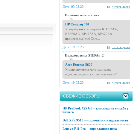
Дата: 03.03.23
читать далее
Пользователь: staruxa
HP Compaq 530
У ноутбуков с номерами KD092AA,
KE666AA, KP477AA, KP479AA
процессоры Intel Core...
Дата: 19.02.23
читать далее
Пользователь: STEPAn_2
Acer Extensa 5620
У меня полетела матрица, какие
видеовыходы можно использовать?
Дата: 19.02.23
читать далее
СВЕЖИЕ ОБЗОРЫ
HP ProBook 455 G8 – классика на службе у
бизнеса
Dell XPS 9510 — стремиться к идеальности
Lenovo P11 Pro – оправданная цена