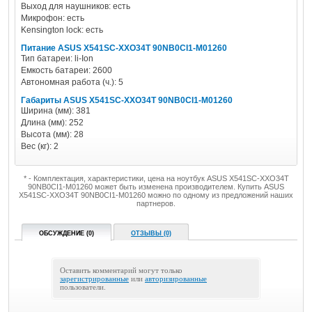
Выход для наушников: есть
Микрофон: есть
Kensington lock: есть
Питание ASUS X541SC-XXO34T 90NB0CI1-M01260
Тип батареи: li-Ion
Емкость батареи: 2600
Автономная работа (ч.): 5
Габариты ASUS X541SC-XXO34T 90NB0CI1-M01260
Ширина (мм): 381
Длина (мм): 252
Высота (мм): 28
Вес (кг): 2
* - Комплектация, характеристики, цена на ноутбук ASUS X541SC-XXO34T
90NB0CI1-M01260 может быть изменена производителем. Купить ASUS
X541SC-XXO34T 90NB0CI1-M01260 можно по одному из предложений наших
партнеров.
ОБСУЖДЕНИЕ (0)
ОТЗЫВЫ (0)
Оставить комментарий могут только
зарегистрированные
или
авторизированные
пользователи.