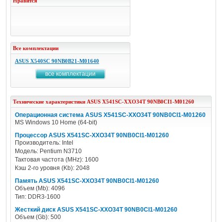
Нравится
Все комплектации
ASUS X540SC 90NB0B21-M01640
все комплектации
Технические характеристики
ASUS
X541SC-XXO34T 90NB0CI1-M01260
Операционная система ASUS X541SC-XXO34T 90NB0CI1-M01260
MS Windows 10 Home (64-bit)
Процессор ASUS X541SC-XXO34T 90NB0CI1-M01260
Производитель: Intel
Модель: Pentium N3710
Тактовая частота (MHz): 1600
Кэш 2-го уровня (Kb): 2048
Память ASUS X541SC-XXO34T 90NB0CI1-M01260
Объем (Mb): 4096
Тип: DDR3-1600
Жесткий диск ASUS X541SC-XXO34T 90NB0CI1-M01260
Объем (Gb): 500