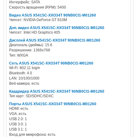
Интерфейс: SATA
Скорость вращения (RPM): 5400
Видео ASUS X541SC-XXO34T 90NB0CI1-M01260
Чипсет: NVIDIA GeForce GT 810M
Доп. видео ASUS X541SC-XXO34T 90NB0CI1-M01260
Чипсет: Intel HD Graphics 405
Дисплей ASUS X541SC-XXO34T 90NB0CI1-M01260
Диагональ (дюймы): 15.6
Разрешение: 1366x768
Тип: WXGA
Сеть ASUS X541SC-XXO34T 90NB0CI1-M01260
Wi-Fi: 802.11 b/g/n
Bluetooth: 4.0
LAN: 10/100/1000
Веб-камера: есть
Кардридер ASUS X541SC-XXO34T 90NB0CI1-M01260
Тип карт: SD/SDHC/SDXC
Порты ASUS X541SC-XXO34T 90NB0CI1-M01260
HDMI: есть
VGA: есть
USB 2.0: 1
USB 3.0: 1
USB 3.1: 1
Вход для микрофона: есть