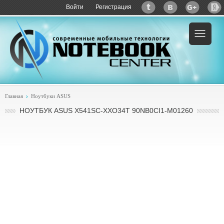
Войти
Регистрация
Главная
Ноутбуки ASUS
НОУТБУК ASUS X541SC-XXO34T 90NB0CI1-M01260