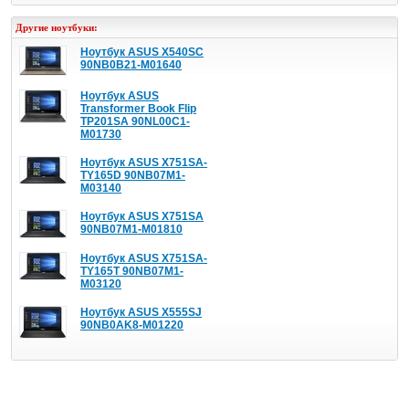
Другие ноутбуки:
Ноутбук ASUS X540SC
90NB0B21-M01640
Ноутбук ASUS
Transformer Book Flip
TP201SA 90NL00C1-
M01730
Ноутбук ASUS X751SA-
TY165D 90NB07M1-
M03140
Ноутбук ASUS X751SA
90NB07M1-M01810
Ноутбук ASUS X751SA-
TY165T 90NB07M1-
M03120
Ноутбук ASUS X555SJ
90NB0AK8-M01220