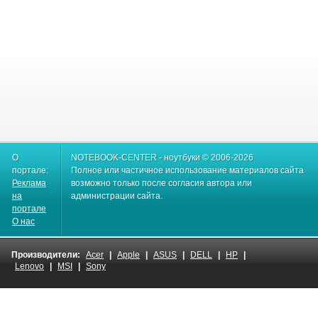
О
NOTEBOOK-CENTER - ноутбуки © 2006-2026
портале:
Полное или частичное использование материалов сайта
Реклама
возможно только после согласия автора или
на
администрации сайта.
портале
О нас
Производители:
Acer
|
Apple
|
ASUS
|
DELL
|
HP
|
Lenovo
|
MSI
|
Sony