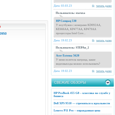
Дата: 03.03.23
читать далее
Пользователь: staruxa
HP Compaq 530
У ноутбуков с номерами KD092AA,
0
KE666AA, KP477AA, KP479AA
процессоры Intel Core...
0950
Дата: 19.02.23
читать далее
Пользователь: STEPAn_2
Acer Extensa 5620
У меня полетела матрица, какие
видеовыходы можно использовать?
Дата: 19.02.23
читать далее
СВЕЖИЕ ОБЗОРЫ
HP ProBook 455 G8 – классика на службе у
бизнеса
Dell XPS 9510 — стремиться к идеальности
Lenovo P11 Pro – оправданная цена