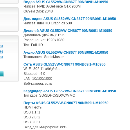
Видео ASUS GL552VW-CN867T 90NB09I1-M10950
Чипсет: NVIDIA GeForce GTX 960M
Объем (Mb): 2048
Доп. видео ASUS GL552VW-CN867T 90NB09I1-M10950
Чипсет: Intel HD Graphics 530
Дисплей ASUS GL552VW-CN867T 90NB09I1-M10950
Диагональ (дюймы): 15.6
Разрешение: 1920x1080
Тип: Full HD
80
30
Аудио ASUS GL552VW-CN867T 90NB09I1-M10950
Технология: SonicMaster
00
Сеть ASUS GL552VW-CN867T 90NB09I1-M10950
Wi-Fi: 802.11 a/b/g/n/ac
Bluetooth: 4.0
LAN: 10/100/1000
Веб-камера: есть
Кардридер ASUS GL552VW-CN867T 90NB09I1-M10950
Тип карт: SD/SDHC/SDXC/MMC
Порты ASUS GL552VW-CN867T 90NB09I1-M10950
HDMI: есть
USB 1.1: 1
USB 2.0: 2
USB 3.0: 1
Вход для микрофона: есть