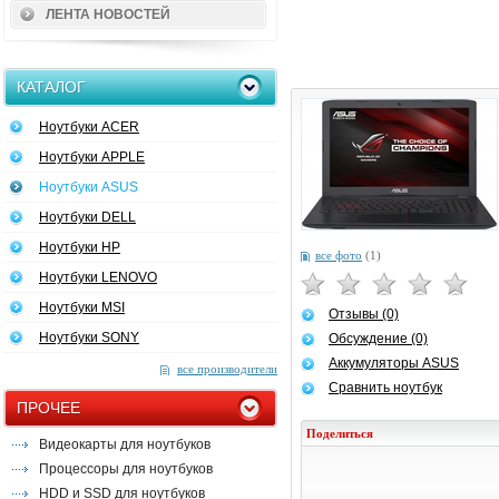
ЛЕНТА НОВОСТЕЙ
КАТАЛОГ
Ноутбуки ACER
Ноутбуки APPLE
Ноутбуки ASUS
Ноутбуки DELL
Ноутбуки HP
все фото
(1)
Ноутбуки LENOVO
Ноутбуки MSI
Отзывы (0)
Ноутбуки SONY
Обсуждение (0)
Аккумуляторы ASUS
все производители
Сравнить ноутбук
ПРОЧЕЕ
Поделиться
Видеокарты для ноутбуков
Процессоры для ноутбуков
HDD и SSD для ноутбуков