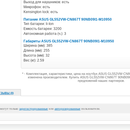
Выход для наушников: есть
Микрофон: есть
Kensington lock: есть
Питание ASUS GL552VW-CN867T 90NB09I1-M10950
Тип батареи: li-Ion
Емкость батареи: 3200
Автономная работа (ч.): 3
Габариты ASUS GL552VW-CN867T 90NB09I1-M10950
Ширина (мм): 385
Длина (мм): 255
Высота (мм): 32
Вес (кг): 2.59
* - Комплектация, характеристики, цена на ноутбук ASUS GL552VW-CN
изменена производителем. Купить ASUS GL552VW-CN867T 90NB09I
предложений наших партнеров.
ТЗЫВЫ (0)
 могут только
зарегистрированные
или
авторизированные
пользователи.