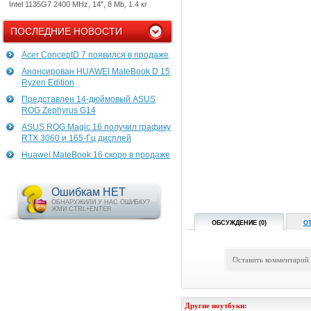
Intel 1135G7 2400 MHz, 14", 8 Mb, 1.4 кг
ПОСЛЕДНИЕ НОВОСТИ
Acer ConceptD 7 появился в продаже
Анонсирован HUAWEI MateBook D 15
Ryzen Edition
Представлен 14-дюймовый ASUS
ROG Zephyrus G14
ASUS ROG Magic 16 получил графику
RTX 3060 и 165-Гц дисплей
Huawei MateBook 16 скоро в продаже
Ошибкам НЕТ
ОБНАРУЖИЛИ У НАС ОШИБКУ?
ЖМИ CTRL+ENTER
ОБСУЖДЕНИЕ (0)
О
Оставить комментарий
Другие ноутбуки: