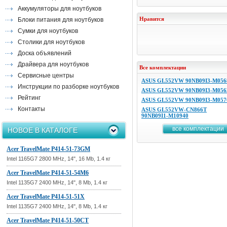
Аккумуляторы для ноутбуков
Нравится
Блоки питания для ноутбуков
Сумки для ноутбуков
Столики для ноутбуков
Доска объявлений
Драйвера для ноутбуков
Все комплектации
Сервисные центры
ASUS GL552VW 90NB09I3-M056
Инструкции по разборке ноутбуков
ASUS GL552VW 90NB09I3-M056
Рейтинг
ASUS GL552VW 90NB09I3-M057
Контакты
ASUS GL552VW-CN866T
90NB09I1-M10940
все комплектации
НОВОЕ В КАТАЛОГЕ
Acer TravelMate P414-51-73GM
Intel 1165G7 2800 MHz, 14", 16 Mb, 1.4 кг
Acer TravelMate P414-51-54M6
Intel 1135G7 2400 MHz, 14", 8 Mb, 1.4 кг
Acer TravelMate P414-51-51X
Intel 1135G7 2400 MHz, 14", 8 Mb, 1.4 кг
Acer TravelMate P414-51-50CT