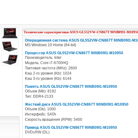
Технические характеристики
ASUS
GL552VW-CN867T 90NB09I1-M1095
Операционная система ASUS GL552VW-CN867T 90NB09I1-M1
MS Windows 10 Home (64-bit)
Процессор ASUS GL552VW-CN867T 90NB09I1-M10950
Производитель: Intel
Модель: Core i7-6700HQ
Тактовая частота (MHz): 2600
Кэш 2-го уровня (Kb): 1024
Кэш 3-го уровня (Kb): 6144
Память ASUS GL552VW-CN867T 90NB09I1-M10950
Объем (Mb): 8192
Тип: DDR4-2133
Жесткий диск ASUS GL552VW-CN867T 90NB09I1-M10950
Объем (Gb): 1000
Интерфейс: SATA
Скорость вращения (RPM): 5400
Привод ASUS GL552VW-CN867T 90NB09I1-M10950
DVD±RW (DL)