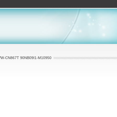
ов
W-CN867T 90NB09I1-M10950