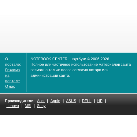
О
NOTEBOOK-CENTER - ноутбуки © 2006-2026
портале:
Полное или частичное использование материалов сайта
Реклама
возможно только после согласия автора или
на
администрации сайта.
портале
О нас
Производители:
Acer
|
Apple
|
ASUS
|
DELL
|
HP
|
Lenovo
|
MSI
|
Sony