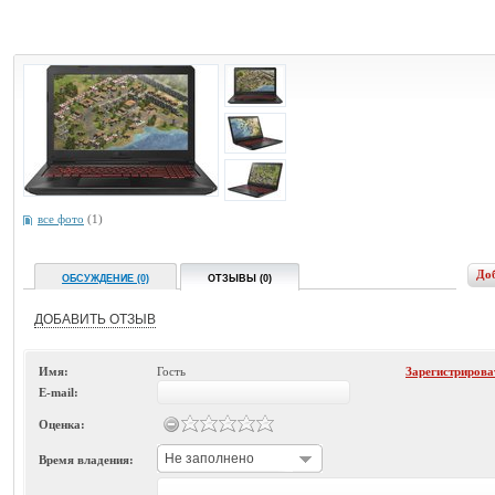
все фото
(1)
До
ОБСУЖДЕНИЕ (0)
ОТЗЫВЫ (0)
ДОБАВИТЬ ОТЗЫВ
Имя:
Гость
Зарегистрирова
E-mail:
Оценка:
Не заполнено
Время владения: