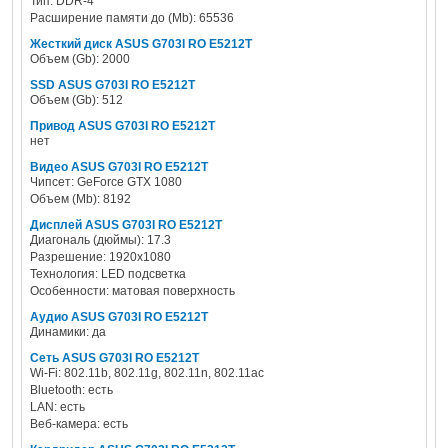
Тип: DDR-4
Расширение памяти до (Mb): 65536
Жесткий диск ASUS G703I RO E5212T
Объем (Gb): 2000
SSD ASUS G703I RO E5212T
Объем (Gb): 512
Привод ASUS G703I RO E5212T
нет
Видео ASUS G703I RO E5212T
Чипсет: GeForce GTX 1080
Объем (Mb): 8192
Дисплей ASUS G703I RO E5212T
Диагональ (дюймы): 17.3
Разрешение: 1920x1080
Технология: LED подсветка
Особенности: матовая поверхность
Аудио ASUS G703I RO E5212T
Динамики: да
Сеть ASUS G703I RO E5212T
Wi-Fi: 802.11b, 802.11g, 802.11n, 802.11ac
Bluetooth: есть
LAN: есть
Веб-камера: есть