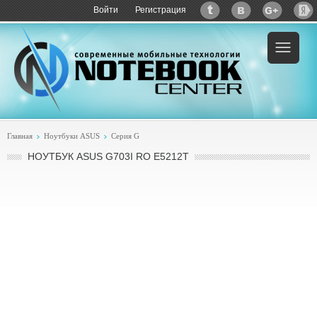
Войти
Регистрация
Пример:
купить ASUS G703I RO E5212T
Главная
Ноутбуки ASUS
Серия G
НОУТБУК ASUS G703I RO E5212T