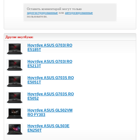
Оставить комментарий могут только
зарегистрированные
или
авторизированные
пользователи.
Другие ноутбуки:
Ноутбук ASUS G703I RO
E5185T
Ноутбук ASUS G703I RO
E5213T
Ноутбук ASUS G703S RO
E5051T
Ноутбук ASUS G703S RO
E5052
Ноутбук ASUS GL502VM
RO FY303
Ноутбук ASUS GL503E
EN250T