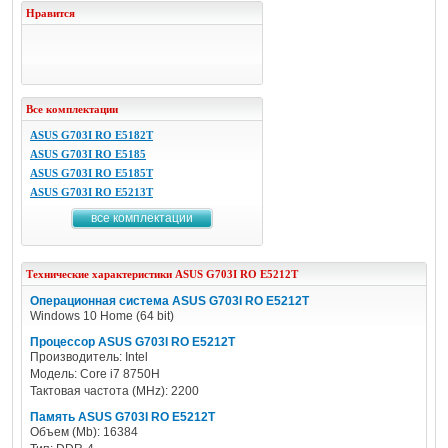
Нравится
Все комплектации
ASUS G703I RO E5182T
ASUS G703I RO E5185
ASUS G703I RO E5185T
ASUS G703I RO E5213T
все комплектации
Технические характеристики
ASUS
G703I RO E5212T
Операционная система ASUS G703I RO E5212T
Windows 10 Home (64 bit)
Процессор ASUS G703I RO E5212T
Производитель: Intel
Модель: Core i7 8750H
Тактовая частота (MHz): 2200
Память ASUS G703I RO E5212T
Объем (Mb): 16384