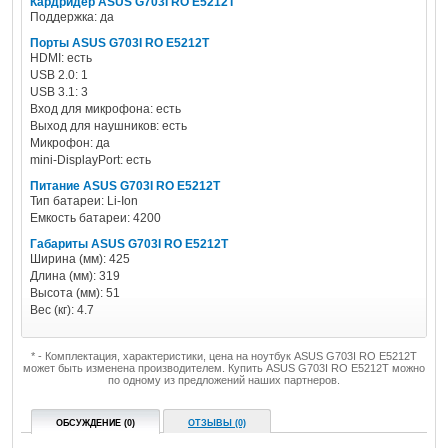
Кардридер ASUS G703I RO E5212T
Поддержка: да
Порты ASUS G703I RO E5212T
HDMI: есть
USB 2.0: 1
USB 3.1: 3
Вход для микрофона: есть
Выход для наушников: есть
Микрофон: да
mini-DisplayPort: есть
Питание ASUS G703I RO E5212T
Тип батареи: Li-Ion
Емкость батареи: 4200
Габариты ASUS G703I RO E5212T
Ширина (мм): 425
Длина (мм): 319
Высота (мм): 51
Вес (кг): 4.7
* - Комплектация, характеристики, цена на ноутбук ASUS G703I RO E5212T
может быть изменена производителем. Купить ASUS G703I RO E5212T можно
по одному из предложений наших партнеров.
ОБСУЖДЕНИЕ (0)
ОТЗЫВЫ (0)