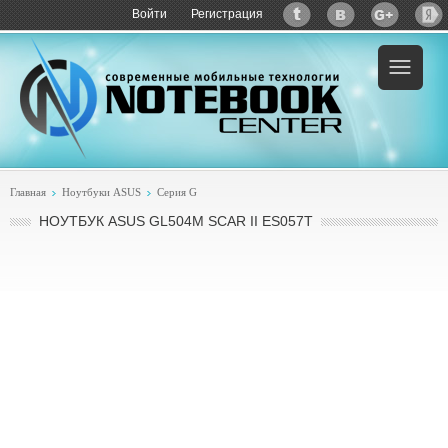
Войти
Регистрация
Пример:
купить ASUS GL504M SCAR II ES057T
Главная
Ноутбуки ASUS
Серия G
НОУТБУК ASUS GL504M SCAR II ES057T