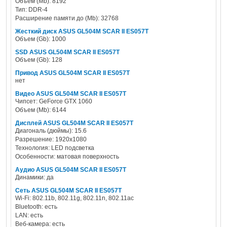
Объем (Mb): 8192
Тип: DDR-4
Расширение памяти до (Mb): 32768
Жесткий диск ASUS GL504M SCAR II ES057T
Объем (Gb): 1000
SSD ASUS GL504M SCAR II ES057T
Объем (Gb): 128
Привод ASUS GL504M SCAR II ES057T
нет
Видео ASUS GL504M SCAR II ES057T
Чипсет: GeForce GTX 1060
Объем (Mb): 6144
Дисплей ASUS GL504M SCAR II ES057T
Диагональ (дюймы): 15.6
Разрешение: 1920x1080
Технология: LED подсветка
Особенности: матовая поверхность
Аудио ASUS GL504M SCAR II ES057T
Динамики: да
Сеть ASUS GL504M SCAR II ES057T
Wi-Fi: 802.11b, 802.11g, 802.11n, 802.11ac
Bluetooth: есть
LAN: есть
Веб-камера: есть