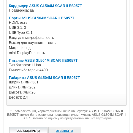
Кардридер ASUS GL504M SCAR II ES057T
Поддержка: да
Порты ASUS GL504M SCAR II ES057T
HDMI: есть
USB 3.1: 3
USB Type-C: 1
Вход для микрофона: есть
Выход для наушников: есть
Микрофон: да
mini-DisplayPort: есть
Питание ASUS GL504M SCAR II ES057T
Тип батареи: Li-Ion
Емкость батареи: 4400
Габариты ASUS GL504M SCAR II ES057T
Ширина (мм): 361
Длина (мм): 262
Высота (мм): 26
Вес (кг): 2.4
* - Комплектация, характеристики, цена на ноутбук ASUS GL504M SCAR II
ES057T может быть изменена производителем. Купить ASUS GL504M SCAR II
ES057T можно по одному из предложений наших партнеров.
ОБСУЖДЕНИЕ (0)
ОТЗЫВЫ (0)