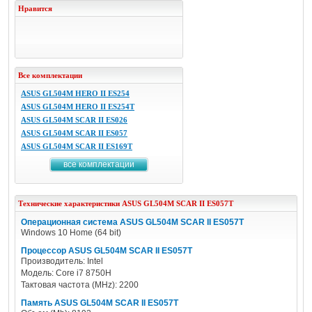
Нравится
Все комплектации
ASUS GL504M HERO II ES254
ASUS GL504M HERO II ES254T
ASUS GL504M SCAR II ES026
ASUS GL504M SCAR II ES057
ASUS GL504M SCAR II ES169T
все комплектации
Технические характеристики
ASUS
GL504M SCAR II ES057T
Операционная система ASUS GL504M SCAR II ES057T
Windows 10 Home (64 bit)
Процессор ASUS GL504M SCAR II ES057T
Производитель: Intel
Модель: Core i7 8750H
Тактовая частота (MHz): 2200
Память ASUS GL504M SCAR II ES057T