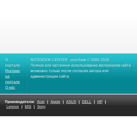
О
NOTEBOOK-CENTER - ноутбуки © 2006-2026
портале:
Полное или частичное использование материалов сайта
Реклама
возможно только после согласия автора или
на
администрации сайта.
портале
О нас
Производители:
Acer
|
Apple
|
ASUS
|
DELL
|
HP
|
Lenovo
|
MSI
|
Sony