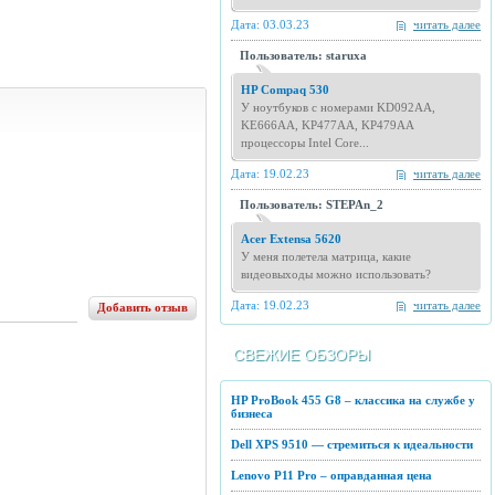
Дата: 03.03.23
читать далее
Пользователь: staruxa
HP Compaq 530
У ноутбуков с номерами KD092AA,
KE666AA, KP477AA, KP479AA
процессоры Intel Core...
Дата: 19.02.23
читать далее
Пользователь: STEPAn_2
Acer Extensa 5620
У меня полетела матрица, какие
видеовыходы можно использовать?
Дата: 19.02.23
читать далее
Добавить отзыв
СВЕЖИЕ ОБЗОРЫ
HP ProBook 455 G8 – классика на службе у
бизнеса
Dell XPS 9510 — стремиться к идеальности
Lenovo P11 Pro – оправданная цена