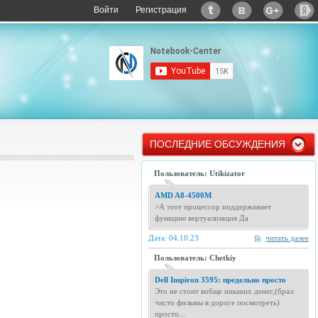
Войти
Регистрация
ПОСЛЕДНИЕ ОБСУЖДЕНИЯ
Пользователь: Utikizator
AMD A8-4500M
>А этот процессор поддерживает
функцию вертуализация Да
Дата: 04.10.23
читать далее
Пользователь: Chetkiy
Dell Inspiron 3595: предельно просто
Это не стоит вобще никаких денег,(брал
чисто фильмы в дороге посмотреть)
просто...