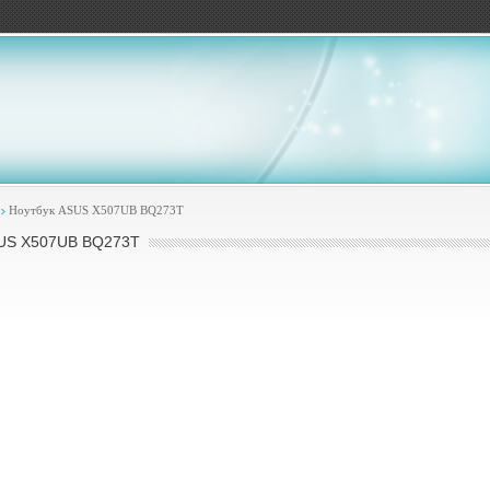
ов
Ноутбук ASUS X507UB BQ273T
US X507UB BQ273T