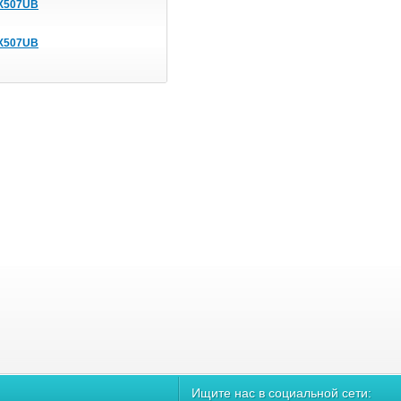
 X507UB
 X507UB
Ищите нас в социальной сети: