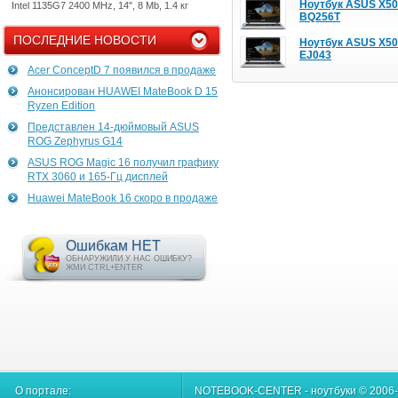
Ноутбук ASUS X5
Intel 1135G7 2400 MHz, 14", 8 Mb, 1.4 кг
BQ256T
ПОСЛЕДНИЕ НОВОСТИ
Ноутбук ASUS X5
EJ043
Acer ConceptD 7 появился в продаже
Анонсирован HUAWEI MateBook D 15
Ryzen Edition
Представлен 14-дюймовый ASUS
ROG Zephyrus G14
ASUS ROG Magic 16 получил графику
RTX 3060 и 165-Гц дисплей
Huawei MateBook 16 скоро в продаже
Ошибкам НЕТ
ОБНАРУЖИЛИ У НАС ОШИБКУ?
ЖМИ CTRL+ENTER
О портале:
NOTEBOOK-CENTER - ноутбуки © 2006