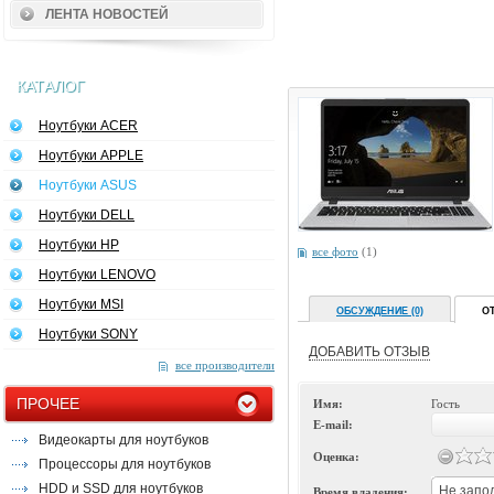
ЛЕНТА НОВОСТЕЙ
КАТАЛОГ
Ноутбуки ACER
Ноутбуки APPLE
Ноутбуки ASUS
Ноутбуки DELL
Ноутбуки HP
все фото
(1)
Ноутбуки LENOVO
Ноутбуки MSI
ОБСУЖДЕНИЕ (0)
О
Ноутбуки SONY
ДОБАВИТЬ ОТЗЫВ
все производители
ПРОЧЕЕ
Имя:
Гость
E-mail:
Видеокарты для ноутбуков
Оценка:
Процессоры для ноутбуков
HDD и SSD для ноутбуков
Не запо
Время владения: