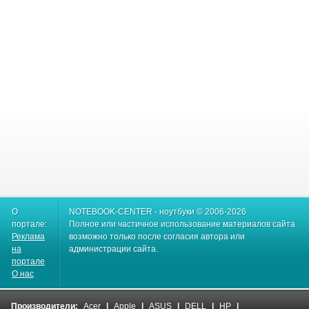
О
NOTEBOOK-CENTER - ноутбуки © 2006-2026
портале:
Полное или частичное использование материалов сайта
Реклама
возможно только после согласия автора или
на
администрации сайта.
портале
О нас
Производители:
Acer
|
Apple
|
ASUS
|
DELL
|
HP
|