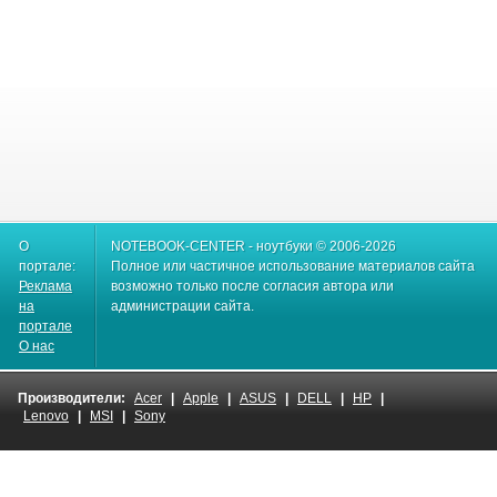
О
NOTEBOOK-CENTER - ноутбуки © 2006-2026
портале:
Полное или частичное использование материалов сайта
Реклама
возможно только после согласия автора или
на
администрации сайта.
портале
О нас
Производители:
Acer
|
Apple
|
ASUS
|
DELL
|
HP
|
Lenovo
|
MSI
|
Sony