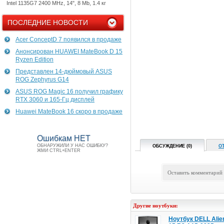
Intel 1135G7 2400 MHz, 14", 8 Mb, 1.4 кг
ПОСЛЕДНИЕ НОВОСТИ
Acer ConceptD 7 появился в продаже
Анонсирован HUAWEI MateBook D 15
Ryzen Edition
Представлен 14-дюймовый ASUS
ROG Zephyrus G14
ASUS ROG Magic 16 получил графику
RTX 3060 и 165-Гц дисплей
Huawei MateBook 16 скоро в продаже
Ошибкам НЕТ
ОБНАРУЖИЛИ У НАС ОШИБКУ?
ОБСУЖДЕНИЕ (0)
О
ЖМИ CTRL+ENTER
Оставить комментарий
Другие ноутбуки:
Ноутбук DELL Alie