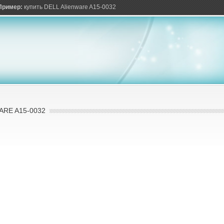
ов
Пример:
купить DELL Alienware A15-0032
ARE A15-0032