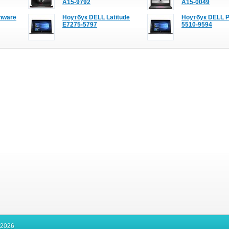
A15-9792
A15-0049
nware
Ноутбук DELL Latitude
Ноутбук DELL P
E7275-5797
5510-9594
-2026