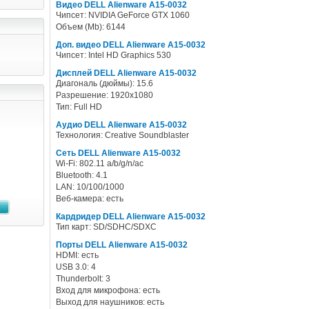
Видео DELL Alienware A15-0032
Чипсет: NVIDIA GeForce GTX 1060
Объем (Mb): 6144
Доп. видео DELL Alienware A15-0032
Чипсет: Intel HD Graphics 530
Дисплей DELL Alienware A15-0032
Диагональ (дюймы): 15.6
Разрешение: 1920x1080
Тип: Full HD
Аудио DELL Alienware A15-0032
Технология: Creative Soundblaster
Сеть DELL Alienware A15-0032
Wi-Fi: 802.11 a/b/g/n/ac
Bluetooth: 4.1
LAN: 10/100/1000
Веб-камера: есть
Кардридер DELL Alienware A15-0032
Тип карт: SD/SDHC/SDXC
Порты DELL Alienware A15-0032
HDMI: есть
USB 3.0: 4
Thunderbolt: 3
Вход для микрофона: есть
Выход для наушников: есть