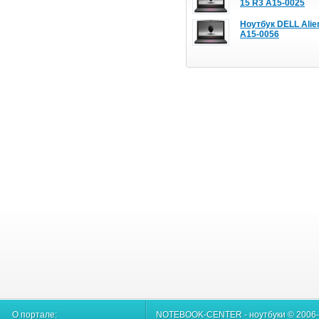
15 R3 A15-0025
Ноутбук DELL Alie
A15-0056
О портале:
NOTEBOOK-CENTER - ноутбуки © 2006