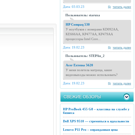
Дата: 03.03.23
читать далее
Пользователь: staruxa
HP Compaq 530
У ноутбуков с номерами KD092AA,
KE666AA, KP477AA, KP479AA
процессоры Intel Core...
Дата: 19.02.23
читать далее
Пользователь: STEPAn_2
Acer Extensa 5620
У меня полетела матрица, какие
видеовыходы можно использовать?
Дата: 19.02.23
читать далее
СВЕЖИЕ ОБЗОРЫ
HP ProBook 455 G8 – классика на службе у
бизнеса
Dell XPS 9510 — стремиться к идеальности
Lenovo P11 Pro – оправданная цена