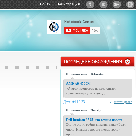
Войти
Регистрация
ПОСЛЕДНИЕ ОБСУЖДЕНИЯ
Пользователь: Utikizator
AMD A8-4500M
>А этот процессор поддерживает
функцию вертуализация Да
Дата: 04.10.23
читать далее
Пользователь: Chetkiy
Dell Inspiron 3595: предельно просто
Это не стоит вобще никаких денег,(брал
чисто фильмы в дороге посмотреть)
просто...