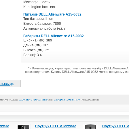
Микрофон: есть
Kensington lock: есть
Питание DELL Alienware A15-0032
Тип батареи: li-Ion
Емкость батареи: 7800
Автономная работа (ч.): 7
Габариты DELL Alienware A15-0032
Ширина (мм): 389
Длина (мм): 305
Высота (мм): 25
Вес (кг): 3.4
* - Комплектация, характеристики, цена на ноутбук DELL Alienware
производителем. Купить DELL Alienware A15-0032 можно по одному и
ТЗЫВЫ (0)
 могут только
зарегистрированные
или
авторизированные
пользователи.
nware
Ноутбук DELL Alienware
Ноутбук DELL A