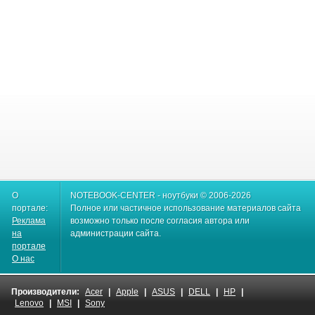
О
NOTEBOOK-CENTER - ноутбуки © 2006-2026
портале:
Полное или частичное использование материалов сайта
Реклама
возможно только после согласия автора или
на
администрации сайта.
портале
О нас
Производители:
Acer
|
Apple
|
ASUS
|
DELL
|
HP
|
Lenovo
|
MSI
|
Sony