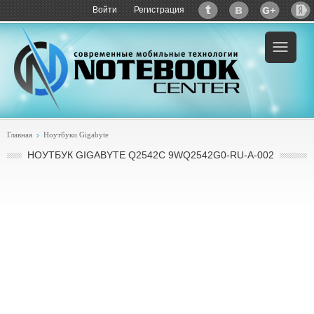
Войти
Регистрация
Пример:
купить Gigabyte Q2542C
Главная
Ноутбуки Gigabyte
НОУТБУК GIGABYTE Q2542C 9WQ2542G0-RU-A-002