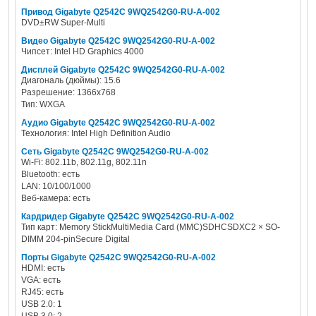
Привод Gigabyte Q2542C 9WQ2542G0-RU-A-002
DVD±RW Super-Multi
Видео Gigabyte Q2542C 9WQ2542G0-RU-A-002
Чипсет: Intel HD Graphics 4000
Дисплей Gigabyte Q2542C 9WQ2542G0-RU-A-002
Диагональ (дюймы): 15.6
Разрешение: 1366x768
Тип: WXGA
Аудио Gigabyte Q2542C 9WQ2542G0-RU-A-002
Технология: Intel High Definition Audio
Сеть Gigabyte Q2542C 9WQ2542G0-RU-A-002
Wi-Fi: 802.11b, 802.11g, 802.11n
Bluetooth: есть
LAN: 10/100/1000
Веб-камера: есть
Кардридер Gigabyte Q2542C 9WQ2542G0-RU-A-002
Тип карт: Memory StickMultiMedia Card (MMC)SDHCSDXC2 × SO-
DIMM 204-pinSecure Digital
Порты Gigabyte Q2542C 9WQ2542G0-RU-A-002
HDMI: есть
VGA: есть
RJ45: есть
USB 2.0: 1