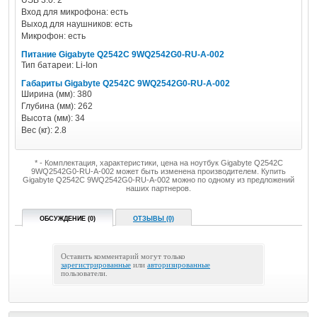
USB 3.0: 2
Вход для микрофона: есть
Выход для наушников: есть
Микрофон: есть
Питание Gigabyte Q2542C 9WQ2542G0-RU-A-002
Тип батареи: Li-Ion
Габариты Gigabyte Q2542C 9WQ2542G0-RU-A-002
Ширина (мм): 380
Глубина (мм): 262
Высота (мм): 34
Вес (кг): 2.8
* - Комплектация, характеристики, цена на ноутбук Gigabyte Q2542C
9WQ2542G0-RU-A-002 может быть изменена производителем. Купить
Gigabyte Q2542C 9WQ2542G0-RU-A-002 можно по одному из предложений
наших партнеров.
ОБСУЖДЕНИЕ (0)
ОТЗЫВЫ (0)
Оставить комментарий могут только
зарегистрированные
или
авторизированные
пользователи.