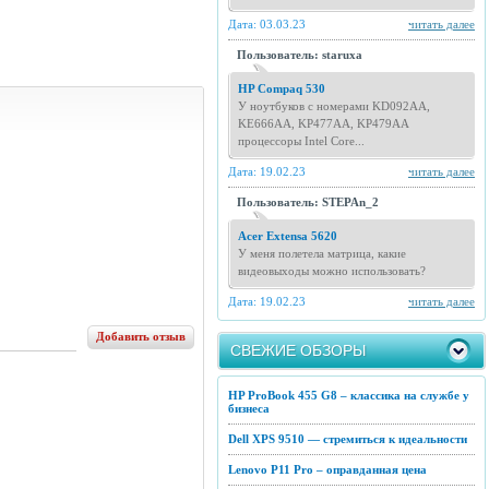
Дата: 03.03.23
читать далее
Пользователь: staruxa
HP Compaq 530
У ноутбуков с номерами KD092AA,
KE666AA, KP477AA, KP479AA
процессоры Intel Core...
Дата: 19.02.23
читать далее
Пользователь: STEPAn_2
Acer Extensa 5620
У меня полетела матрица, какие
видеовыходы можно использовать?
Дата: 19.02.23
читать далее
Добавить отзыв
СВЕЖИЕ ОБЗОРЫ
HP ProBook 455 G8 – классика на службе у
бизнеса
Dell XPS 9510 — стремиться к идеальности
Lenovo P11 Pro – оправданная цена