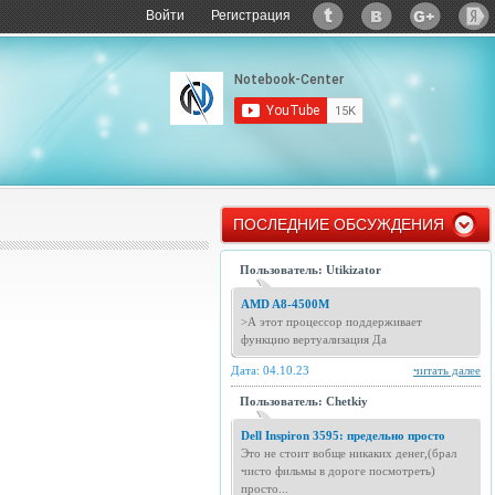
Войти
Регистрация
ПОСЛЕДНИЕ ОБСУЖДЕНИЯ
Пользователь: Utikizator
AMD A8-4500M
>А этот процессор поддерживает
функцию вертуализация Да
Дата: 04.10.23
читать далее
Пользователь: Chetkiy
Dell Inspiron 3595: предельно просто
Это не стоит вобще никаких денег,(брал
чисто фильмы в дороге посмотреть)
просто...