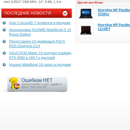
Intel 1135G7 2400 MHz, 14", 8 Mb, 1.4 кг
Другие ноутбуки:
Ноутбук HP Pavilio
ПОСЛЕДНИЕ НОВОСТИ
3150sr
Acer ConceptD 7 появился в продаже
Ноутбук HP Pavilio
1210ET
Анонсирован HUAWEI MateBook D 15
Ryzen Edition
Представлен 14-дюймовый ASUS
ROG Zephyrus G14
ASUS ROG Magic 16 получил графику
RTX 3060 и 165-Гц дисплей
Huawei MateBook 16 скоро в продаже
Ошибкам НЕТ
ОБНАРУЖИЛИ У НАС ОШИБКУ?
ЖМИ CTRL+ENTER