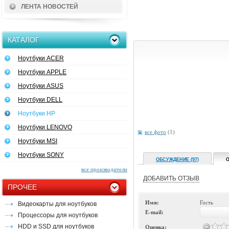
ЛЕНТА НОВОСТЕЙ
КАТАЛОГ
Ноутбуки ACER
Ноутбуки APPLE
Ноутбуки ASUS
Ноутбуки DELL
Ноутбуки HP
Ноутбуки LENOVO
все фото
(1)
Ноутбуки MSI
Ноутбуки SONY
ОБСУЖДЕНИЕ (97)
О
все производители
ДОБАВИТЬ ОТЗЫВ
ПРОЧЕЕ
Имя:
Гость
Видеокарты для ноутбуков
E-mail:
Процессоры для ноутбуков
HDD и SSD для ноутбуков
Оценка: