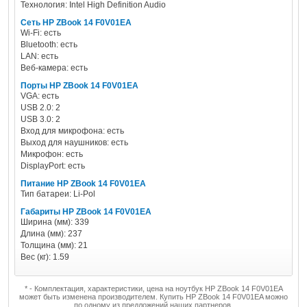
Технология: Intel High Definition Audio
Сеть HP ZBook 14 F0V01EA
Wi-Fi: есть
Bluetooth: есть
LAN: есть
Веб-камера: есть
Порты HP ZBook 14 F0V01EA
VGA: есть
USB 2.0: 2
USB 3.0: 2
Вход для микрофона: есть
Выход для наушников: есть
Микрофон: есть
DisplayPort: есть
Питание HP ZBook 14 F0V01EA
Тип батареи: Li-Pol
Габариты HP ZBook 14 F0V01EA
Ширина (мм): 339
Длина (мм): 237
Толщина (мм): 21
Вес (кг): 1.59
* - Комплектация, характеристики, цена на ноутбук HP ZBook 14 F0V01EA
может быть изменена производителем. Купить HP ZBook 14 F0V01EA можно
по одному из предложений наших партнеров.