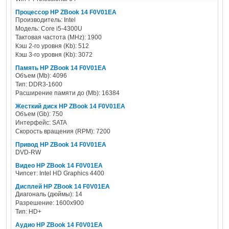
Процессор HP ZBook 14 F0V01EA
Производитель: Intel
Модель: Core i5-4300U
Тактовая частота (MHz): 1900
Кэш 2-го уровня (Kb): 512
Кэш 3-го уровня (Kb): 3072
Память HP ZBook 14 F0V01EA
Объем (Mb): 4096
Тип: DDR3-1600
Расширение памяти до (Mb): 16384
Жесткий диск HP ZBook 14 F0V01EA
Объем (Gb): 750
Интерфейс: SATA
Скорость вращения (RPM): 7200
Привод HP ZBook 14 F0V01EA
DVD-RW
Видео HP ZBook 14 F0V01EA
Чипсет: Intel HD Graphics 4400
Дисплей HP ZBook 14 F0V01EA
Диагональ (дюймы): 14
Разрешение: 1600x900
Тип: HD+
Аудио HP ZBook 14 F0V01EA