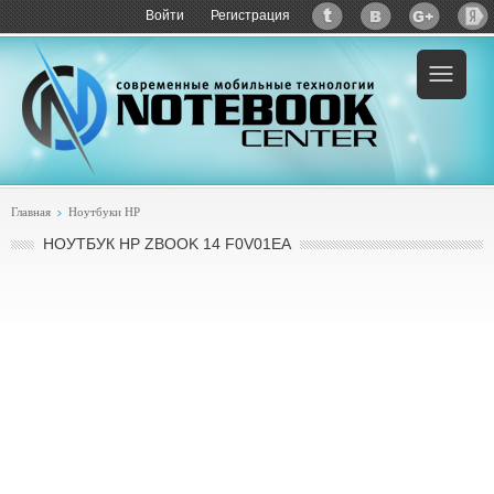
Войти
Регистрация
Пример:
купить HP ZBook 14 F0V01EA
Главная
Ноутбуки HP
НОУТБУК HP ZBOOK 14 F0V01EA