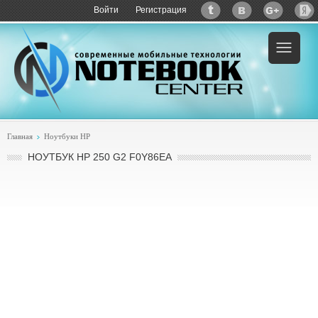
Войти
Регистрация
Пример:
купить HP 250 G2 F0Y86EA
Главная
Ноутбуки HP
НОУТБУК HP 250 G2 F0Y86EA