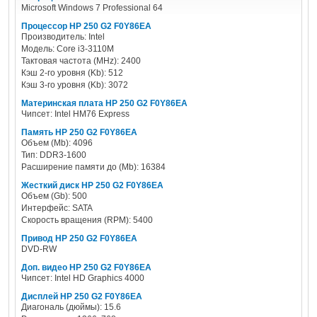
Microsoft Windows 7 Professional 64
Процессор HP 250 G2 F0Y86EA
Производитель: Intel
Модель: Core i3-3110M
Тактовая частота (MHz): 2400
Кэш 2-го уровня (Kb): 512
Кэш 3-го уровня (Kb): 3072
Материнская плата HP 250 G2 F0Y86EA
Чипсет: Intel HM76 Express
Память HP 250 G2 F0Y86EA
Объем (Mb): 4096
Тип: DDR3-1600
Расширение памяти до (Mb): 16384
Жесткий диск HP 250 G2 F0Y86EA
Объем (Gb): 500
Интерфейс: SATA
Скорость вращения (RPM): 5400
Привод HP 250 G2 F0Y86EA
DVD-RW
Доп. видео HP 250 G2 F0Y86EA
Чипсет: Intel HD Graphics 4000
Дисплей HP 250 G2 F0Y86EA
Диагональ (дюймы): 15.6