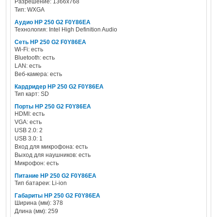
Разрешение: 1366х768
Тип: WXGA
Аудио HP 250 G2 F0Y86EA
Технология: Intel High Definition Audio
Сеть HP 250 G2 F0Y86EA
Wi-Fi: есть
Bluetooth: есть
LAN: есть
Веб-камера: есть
Кардридер HP 250 G2 F0Y86EA
Тип карт: SD
Порты HP 250 G2 F0Y86EA
HDMI: есть
VGA: есть
USB 2.0: 2
USB 3.0: 1
Вход для микрофона: есть
Выход для наушников: есть
Микрофон: есть
Питание HP 250 G2 F0Y86EA
Тип батареи: Li-ion
Габариты HP 250 G2 F0Y86EA
Ширина (мм): 378
Длина (мм): 259