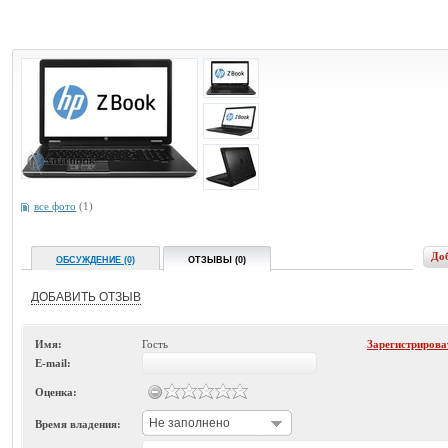
все фото
(1)
До
ОБСУЖДЕНИЕ (0)
ОТЗЫВЫ (0)
ДОБАВИТЬ ОТЗЫВ
Имя:
Гость
Зарегистрирова
E-mail:
Оценка:
Не заполнено
Время владения: