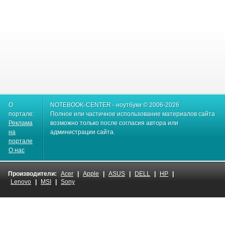
О
NOTEBOOK-CENTER - ноутбуки © 2006-2026
портале:
Полное или частичное использование материалов сайта
Реклама
возможно только после согласия автора или
на
администрации сайта.
портале
О нас
Производители:
Acer
|
Apple
|
ASUS
|
DELL
|
HP
|
Lenovo
|
MSI
|
Sony