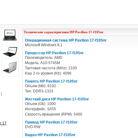
Технические характеристики
HP
Pavilion 17-f105nr
Операционная система HP Pavilion 17-f105nr
Microsoft Windows 8.1
Процессор HP Pavilion 17-f105nr
Производитель: AMD
Модель: A10-5745M
Тактовая частота (MHz): 2100
Кэш 2-го уровня (Kb): 4096
Память HP Pavilion 17-f105nr
Объем (Mb): 8192
Тип: DDR3-1333
/
1
Жесткий диск HP Pavilion 17-f105nr
Объем (Gb): 1000
Интерфейс: SATA
Скорость вращения (RPM): 5400
Привод HP Pavilion 17-f105nr
n 17
DVD-RW
Видео HP Pavilion 17-f105nr