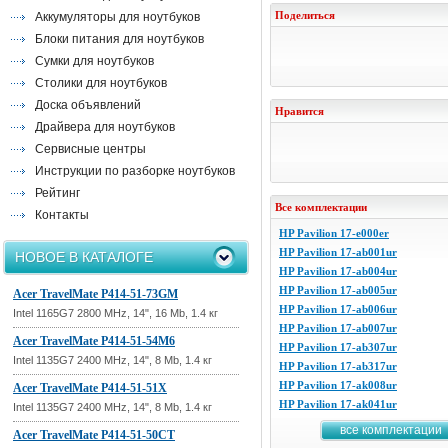
Поделиться
Аккумуляторы для ноутбуков
Блоки питания для ноутбуков
Сумки для ноутбуков
Столики для ноутбуков
Доска объявлений
Нравится
Драйвера для ноутбуков
Сервисные центры
Инструкции по разборке ноутбуков
Рейтинг
Все комплектации
Контакты
HP Pavilion 17-e000er
HP Pavilion 17-ab001ur
НОВОЕ В КАТАЛОГЕ
HP Pavilion 17-ab004ur
HP Pavilion 17-ab005ur
Acer TravelMate P414-51-73GM
HP Pavilion 17-ab006ur
Intel 1165G7 2800 MHz, 14", 16 Mb, 1.4 кг
HP Pavilion 17-ab007ur
Acer TravelMate P414-51-54M6
HP Pavilion 17-ab307ur
Intel 1135G7 2400 MHz, 14", 8 Mb, 1.4 кг
HP Pavilion 17-ab317ur
HP Pavilion 17-ak008ur
Acer TravelMate P414-51-51X
HP Pavilion 17-ak041ur
Intel 1135G7 2400 MHz, 14", 8 Mb, 1.4 кг
все комплектации
Acer TravelMate P414-51-50CT