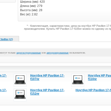
Ширина (мм): 420
Длина (мм): 279
Высота (мм): 28
Вес (кг): 2.82
* - Комплектация, характеристики, цена на ноутбук HP Pavilion 17
производителем. Купить HP Pavilion 17-f105nr можно по одному из 
ТЗЫВЫ (17)
 могут только
зарегистрированные
или
авторизированные
пользователи.
n 17-
Ноутбук HP Pavilion 17-
Ноутбук HP Pavi
f107nr
f110nr
n 17-
Ноутбук HP Pavilion 17-
Ноутбук HP Pavilion 17-
f152nr