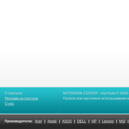
О портале:
NOTEBOOK-CENTER - ноутбуки © 2006
Реклама на портале
Полное или частичное использование м
О нас
Производители:
Acer
|
Apple
|
ASUS
|
DELL
|
HP
|
Lenovo
|
MSI