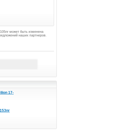
-f105nr может быть изменена
предложений наших партнеров.
lion 17-
f153nr