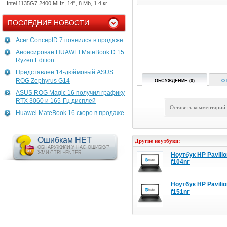
Intel 1135G7 2400 MHz, 14", 8 Mb, 1.4 кг
ПОСЛЕДНИЕ НОВОСТИ
Acer ConceptD 7 появился в продаже
Анонсирован HUAWEI MateBook D 15
Ryzen Edition
Представлен 14-дюймовый ASUS
ROG Zephyrus G14
ОБСУЖДЕНИЕ (0)
О
ASUS ROG Magic 16 получил графику
RTX 3060 и 165-Гц дисплей
Оставить комментарий
Huawei MateBook 16 скоро в продаже
Ошибкам НЕТ
Другие ноутбуки:
ОБНАРУЖИЛИ У НАС ОШИБКУ?
ЖМИ CTRL+ENTER
Ноутбук HP Pavilio
f104nr
Ноутбук HP Pavilio
f151nr