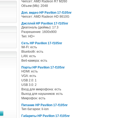
Чипсет: AMD Radeon R7 M260
Объем (Mb): 2048
Доп. видео HP Pavilion 17-f105nr
Чипсет: AMD Radeon HD 8610G
Дисплей HP Pavilion 17-f105nr
Диагональ (дюймы): 17.3
Разрешение: 1600x900
Тип: HD+
Сеть HP Pavilion 17-f105nr
Wi-Fi: есть
Bluetooth: есть
LAN: есть
Веб-камера: есть
Порты HP Pavilion 17-f105nr
HDMI: есть
VGA: есть
USB 2.0: 1
USB 3.0: 2
Вход для микрофона: есть
Выход для наушников: есть
Микрофон: есть
Питание HP Pavilion 17-f105nr
Тип батареи: li-ion
Габариты HP Pavilion 17-f105nr