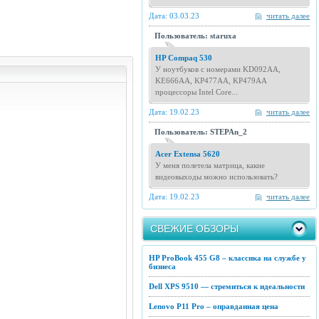
Дата: 03.03.23
читать далее
Пользователь: staruxa
HP Compaq 530
У ноутбуков с номерами KD092AA,
KE666AA, KP477AA, KP479AA
процессоры Intel Core...
Дата: 19.02.23
читать далее
Пользователь: STEPAn_2
Acer Extensa 5620
У меня полетела матрица, какие
видеовыходы можно использовать?
Дата: 19.02.23
читать далее
СВЕЖИЕ ОБЗОРЫ
HP ProBook 455 G8 – классика на службе у
бизнеса
Dell XPS 9510 — стремиться к идеальности
Lenovo P11 Pro – оправданная цена