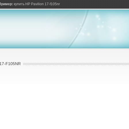
ов
Пример:
купить HP Pavilion 17-f105nr
17-F105NR