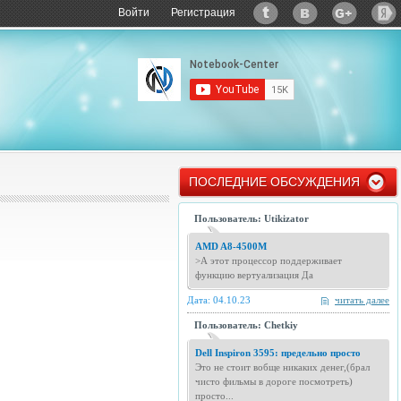
Войти
Регистрация
ПОСЛЕДНИЕ ОБСУЖДЕНИЯ
Пользователь: Utikizator
AMD A8-4500M
>А этот процессор поддерживает
функцию вертуализация Да
Дата: 04.10.23
читать далее
Пользователь: Chetkiy
Dell Inspiron 3595: предельно просто
Это не стоит вобще никаких денег,(брал
чисто фильмы в дороге посмотреть)
просто...